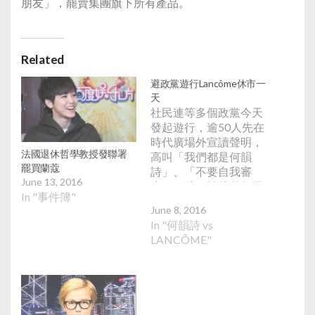
朋友」，罷賣集團旗下所有產品。
Related
避政黨遊行Lancôme休市一
天
社民連等多個政黨今天
發起遊行，逾50人先在
時代廣場外宣讀聲明，
法國退休哲學教授發聯署
高叫「我們都是何韻
罷買蘭蔻
詩」、「不要自我審
June 13, 2016
查」口號，隨後遊行至
In "事件簿"
連卡佛Lancôme門市專
June 8, 2016
櫃，要求其母公司
In "何韻詩 vs
L'Oréal 集團公開交代及
LANCÔME"
道歉。又貼上「杯葛
L'Oréal」等標語。社民
連立法會議員梁國雄示
戌女期間讀出何韻詩口
訊，提到感謝各人到