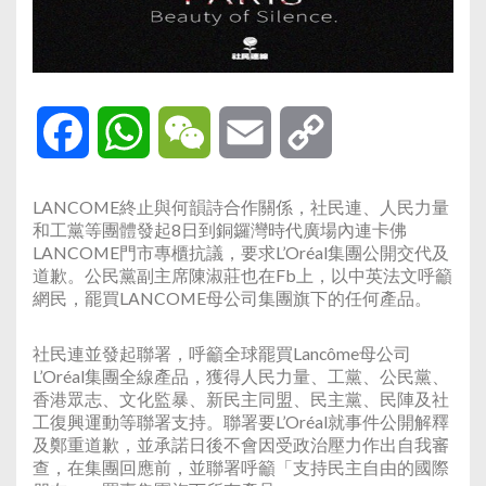
Facebook
WhatsApp
WeChat
Email
Copy
Link
LANCOME終止與何韻詩合作關係，社民連、人民力量
和工黨等團體發起8日到銅鑼灣時代廣場內連卡佛
LANCOME門市專櫃抗議，要求L’Oréal集團公開交代及
道歉。公民黨副主席陳淑莊也在Fb上，以中英法文呼籲
網民，罷買LANCOME母公司集團旗下的任何產品。
社民連並發起聯署，呼籲全球罷買Lancôme母公司
L’Oréal集團全線產品，獲得人民力量、工黨、公民黨、
香港眾志、文化監暴、新民主同盟、民主黨、民陣及社
工復興運動等聯署支持。聯署要L’Oréal就事件公開解釋
及鄭重道歉，並承諾日後不會因受政治壓力作出自我審
查，在集團回應前，並聯署呼籲「支持民主自由的國際