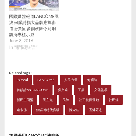
場，事件至此已不是她
個人的事，而是「白色
恐怖」，港人需繼續努
國際媒體報道LANCÔME風
力，否則將活在惶恐之
波 何韻詩指大品牌應捍衛
中。 Lancôme全港24間
道德價值 多個政團今到銅
專門店及專櫃暫停營業
鑼灣專櫃示威
1天，並在門口貼出
June 8, 2016
「Lancôme門市會於6
In "新聞熱話"
月8日休息一天，由此
引致任何不便，謹此致
歉」的通告。昨晚已有
消息指，香港Lancôme
Related tags :
發出內部電郵通告，指
L'Oréal
LANCÔME
人民力量
何韻詩
今天早段部份店鋪將暫
何韻詩 vs LANCÔME
吳文遠
工黨
文化監暴
時停業。結果Lancôme
及其所屬集團公司
新民主同盟
民主黨
民陣
社工復興運動
社民連
L'Oréal Group銅鑼灣辦
公室及旗下品牌專門店
連卡佛
銅鑼灣時代廣場
陳淑莊
香港眾志
包括Body Shop和
Kiehl’s等位於羅素街以
及崇光百貨附近、駱克
道地下等分店都關門。
方國珊用LANCÔME洗廁所