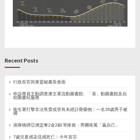
Recent Posts
行政長官與東盟秘書長會面
申訴專員主動調查康文署流動圖書館、「喜」動圖書館及自
助圖書站服務
衞生署打擊非法售賣或管有未經註冊藥物︱一名38歲男子被
捕
港隊橋牌亞洲盃奪2金2銅 單偉彪：男團衛冕「贏自己」
7歲兒童感染流感死亡︱今年首宗