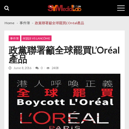
Skip
Skip
to
to
navigation
content
Home
事件簿
政黨聯署籲全球罷買L’Oréal產品
事件簿
何韻詩 VS LANCÔME
政黨聯署籲全球罷買L’Oréal
產品
June 8, 2016
0
2408