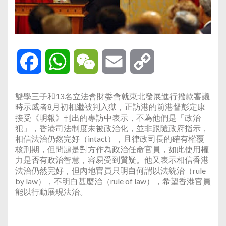
Facebook
WhatsApp
WeChat
Email
Copy
Link
雙學三子和13名立法會財委會就東北發展進行撥款審議
時示威者8月初相繼被判入獄，正訪港的前港督彭定康
接受《明報》刊出的專訪中表示，不為他們是「政治
犯」，香港司法制度未被政治化，並非跟隨政府指示，
相信法治仍然完好（intact），且律政司長的確有權覆
核刑期，但問題是對方作為政治任命官員，如此使用權
力是否有政治智慧，容易受到質疑。他又表示相信香港
法治仍然完好，但內地官員只明白何謂以法統治（rule
by law），不明白甚麼治（rule of law），希望香港官員
能以行動展現法治。