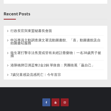
Recent Posts
行政長官與東盟秘書長會面
申訴專員主動調查康文署流動圖書館、「喜」動圖書館及自
助圖書站服務
衞生署打擊非法售賣或管有未經註冊藥物︱一名38歲男子被
捕
港隊橋牌亞洲盃奪2金2銅 單偉彪：男團衛冕「贏自己」
7歲兒童感染流感死亡︱今年首宗