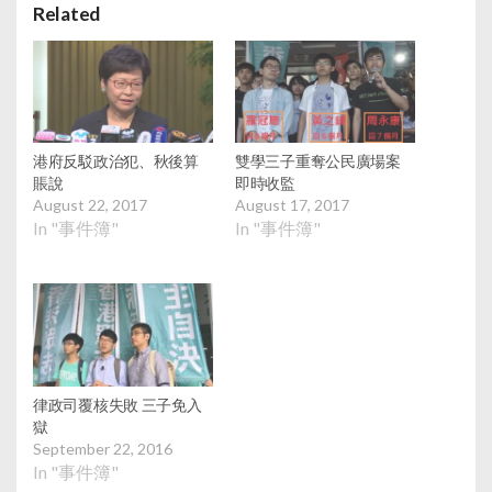
Related
港府反駁政治犯、秋後算
雙學三子重奪公民廣場案
賬說
即時收監
August 22, 2017
August 17, 2017
In "事件簿"
In "事件簿"
律政司覆核失敗 三子免入
獄
September 22, 2016
In "事件簿"