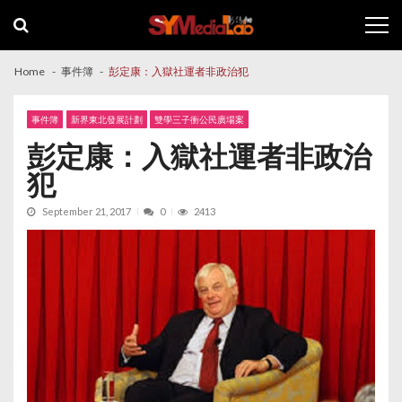
Skip
Skip
to
to
navigation
content
Home
事件簿
彭定康：入獄社運者非政治犯
事件簿
新界東北發展計劃
雙學三子衝公民廣場案
彭定康：入獄社運者非政治
犯
September 21, 2017
0
2413