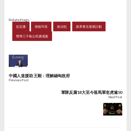
Related tags :
彭定康
律政司長
政治犯
新界東北發展計劃
雙學三子衝公民廣場案
中國人道援助 王毅：理解緬甸政府
Previous Post
軍隊反腐18大至今落馬軍老虎逾50
Next Post