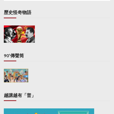
歷史怪奇物語
90’傳聲筒
越講越有「普」