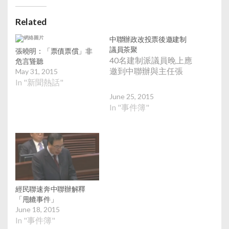
Related
中聯辦政改投票後邀建制
議員茶聚
張曉明：「票債票償」非
40名建制派議員晚上應
危言聳聽
邀到中聯辦與主任張
May 31, 2015
In "新聞熱話"
June 25, 2015
In "事件簿"
經民聯速奔中聯辦解釋
「甩轆事件」
June 18, 2015
In "事件簿"