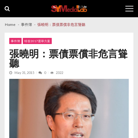
Skip
Skip
to
to
navigation
content
Home
事件簿
張曉明：票債票償非危言聳聽
事件簿
特首2017選舉方案
張曉明：票債票償非危言聳
聽
May 31, 2015
0
2322