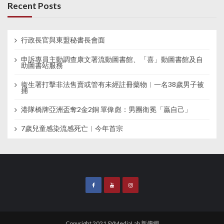
Recent Posts
行政長官與東盟秘書長會面
申訴專員主動調查康文署流動圖書館、「喜」動圖書館及自
助圖書站服務
衞生署打擊非法售賣或管有未經註冊藥物︱一名38歲男子被
捕
港隊橋牌亞洲盃奪2金2銅 單偉彪：男團衛冕「贏自己」
7歲兒童感染流感死亡︱今年首宗
Copyright 2021 SYMediaLab 新傳網