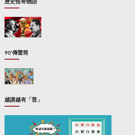
歷史怪奇物語
90’傳聲筒
越講越有「普」