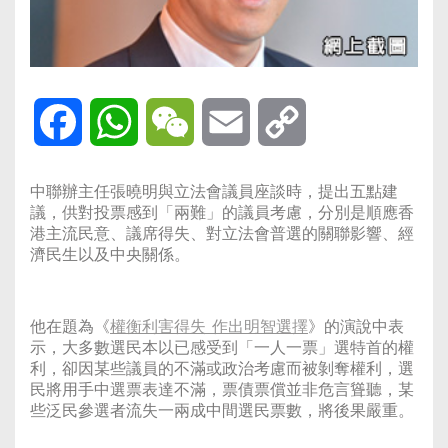
Facebook
WhatsApp
WeChat
Email
Copy
Link
中聯辦主任張曉明與立法會議員座談時，提出五點建
議，供對投票感到「兩難」的議員考慮，分別是順應香
港主流民意、議席得失、對立法會普選的關聯影響、經
濟民生以及中央關係。
他在題為《
權衡利害得失 作出明智選擇
》的演說中表
示，大多數選民本以已感受到「一人一票」選特首的權
利，卻因某些議員的不滿或政治考慮而被剝奪權利，選
民將用手中選票表達不滿，票債票償並非危言聳聽，某
些泛民參選者流失一兩成中間選民票數，將後果嚴重。