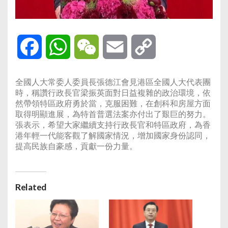
Facebook
WhatsApp
WeChat
Email
Copy
Link
全國人大常委人委員長張德江會見港區全國人大代表團
時，稱讚行政長官梁振英面對日益複雜的政治環境，依
然帶領特區政府勇於當，克服困難，在創科和房屋方面
取得明顯進展，為特首普選法案亦付出了艱巨的努力。
張表示，希望大家繼續支持行政長官和特區政府，為香
港年輕一代能客觀了解國家情況，增加國家身份認同，
提高民族自豪感，貢獻一份力量。
Related