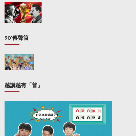
90’傳聲筒
越講越有「普」