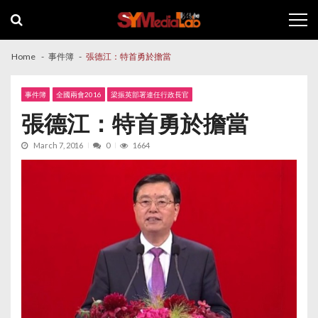
Skip
Skip
to
to
navigation
content
Home
事件簿
張德江：特首勇於擔當
事件簿
全國兩會2016
梁振英部署連任行政長官
張德江：特首勇於擔當
March 7, 2016
0
1664