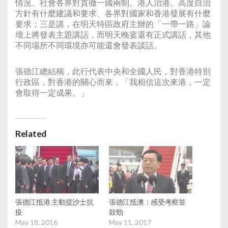
情況、社會各界對貫徹一國兩制、港人治港、高度自治
方針有什麼建議和要求、各界對國家和香港發展有什麼
要求；三是講，在明天特區政府主辦的「一帶一路」論
壇上將發表主題講話，而明天晚宴還有正式講話，其他
不同場所不同環境亦可能還會發表談話。
張德江總結稱，此行代表中央和全國人民，對香港特別
行政區，對香港的關心而來，「我相信這次來港，一定
會取得一定成果。」
Related
張德江抵港 主動提沙士抗
張德江抵澳：感受考察並
疫
鼓勁
May 18, 2016
May 11, 2017