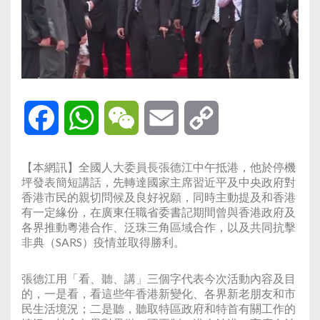
Facebook
WhatsApp
WeChat
Email
Copy
Link
【本網訊】全國人大委員長張德江中午抵港，他於停機
坪發表簡短講話，先轉達國家主席習近平及中央政府對
香港市民的親切問候及良好祝願，同時主動提及和香港
有一定緣份，在廣東任職省委書記期間曾與香港政府及
各界推動粵港合作、泛珠三角區域合作，以及共同抗擊
非典（SARS）疫情並取得勝利。
張德江用「看、聽、講」三個字代表今次活動內容及目
的，一是看，看這些年香港新變化、各界新老朋友和市
民生活境況；二是聽，聽取特區政府和特首有關工作的