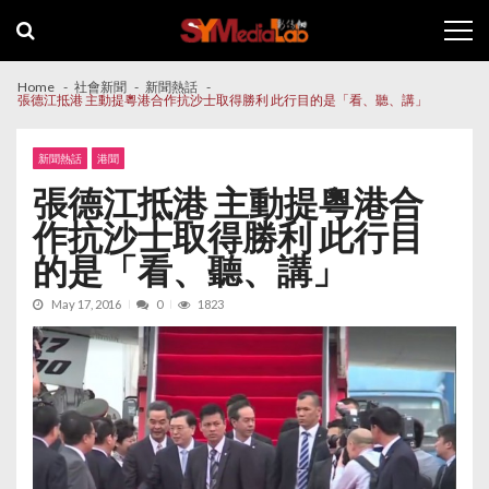
Skip
Skip
to
to
navigation
content
Home
社會新聞
新聞熱話
張德江抵港 主動提粵港合作抗沙士取得勝利 此行目的是「看、聽、講」
新聞熱話
港聞
張德江抵港 主動提粵港合
作抗沙士取得勝利 此行目
的是「看、聽、講」
May 17, 2016
0
1823