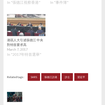
In "張德江視察香港"
In "事件簿"
港區人大引述張德江 中央
對特首要求高
March 7, 2017
In "2017年特首選舉"
Related tags :
SARS
張德江訪港
沙士
習近平