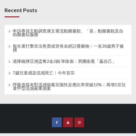
Recent Posts
申訴專員主動調查康文署流動圖書館、「喜」動圖書館及自
助圖書站服務
衞生署打擊非法售賣或管有未經註冊藥物︱一名38歲男子被
捕
港隊橋牌亞洲盃奪2金2銅 單偉彪：男團衛冕「贏自己」
7歲兒童感染流感死亡︱今年首宗
呼吸道樣本對流感病毒呈陽性反應比率突破10%︱再增1宗兒
童甲型流感嚴重個案