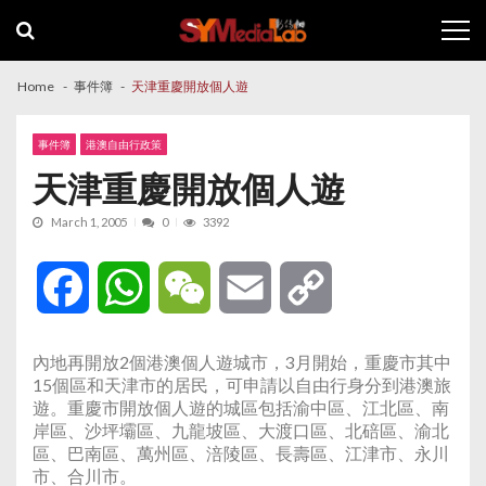
Skip
Skip
to
to
navigation
content
Home
事件簿
天津重慶開放個人遊
事件簿
港澳自由行政策
天津重慶開放個人遊
March 1, 2005
0
3392
Facebook
WhatsApp
WeChat
Email
Copy
Link
內地再開放2個港澳個人遊城市，3月開始，重慶市其中
15個區和天津市的居民，可申請以自由行身分到港澳旅
遊。重慶市開放個人遊的城區包括渝中區、江北區、南
岸區、沙坪壩區、九龍坡區、大渡口區、北碚區、渝北
區、巴南區、萬州區、涪陵區、長壽區、江津市、永川
市、合川市。