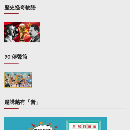
歷史怪奇物語
90’傳聲筒
越講越有「普」