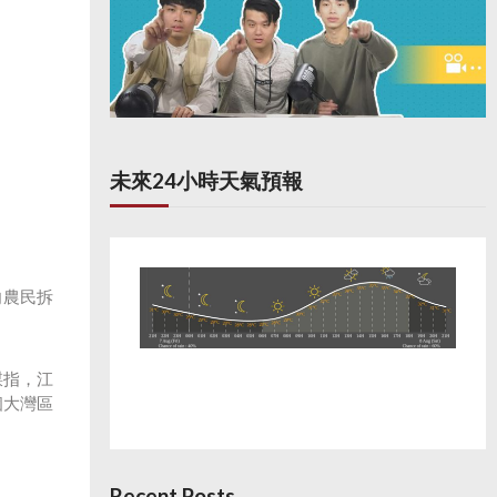
未來24小時天氣預報
向農民拆
謀指，江
個大灣區
Recent Posts