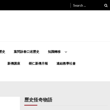
Search
for:
歷史
葉問詠春口述歷史
知識轉移
新傳講座
樹仁新傳月報
連結教學社會
歷史怪奇物語