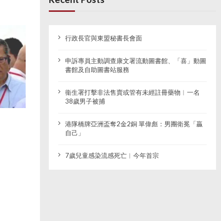
行政長官與東盟秘書長會面
申訴專員主動調查康文署流動圖書館、「喜」動圖
書館及自助圖書站服務
衞生署打擊非法售賣或管有未經註冊藥物︱一名
38歲男子被捕
港隊橋牌亞洲盃奪2金2銅 單偉彪：男團衛冕「贏
自己」
7歲兒童感染流感死亡︱今年首宗