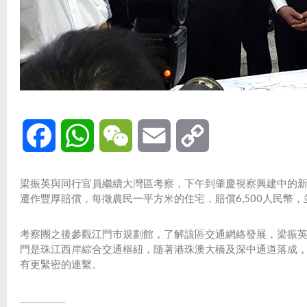
Facebook
WhatsApp
WeChat
Email
Copy
Link
梁振英與同行官員繼續大灣區考察，下午到肇慶視察興建中的
遷作豐厚賠償，每徵農民一平方米的住宅，賠償6,500人民幣
考察團之後參觀江門市規劃館，了解該區交通網絡發展，梁振
門是珠江西岸綜合交通樞紐，隨著港珠澳大橋及深中通道落成
有更緊密的連繫。