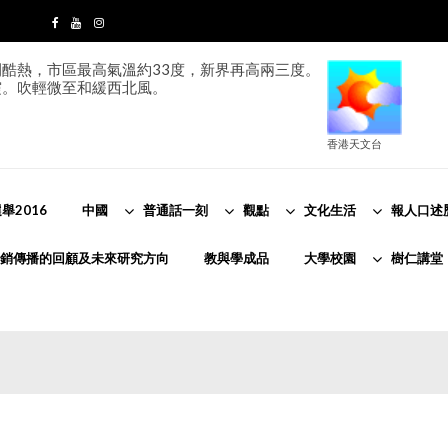
酷熱，市區最高氣溫約33度，新界再高兩三度。
霞。吹輕微至和緩西北風。
香港天文台
舉2016
中國
普通話一刻
觀點
文化生活
報人口述
銷傳播的回顧及未來研究方向
教與學成品
大學校園
樹仁講堂