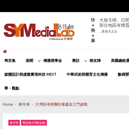
Skip
Skip
to
to
navigation
content
快
大致天晴。日間
•
部分地區有煙
熱
... 香港天文台
•
爆
新傳網
SYMediaLab
雋言集
港聞
傳播奬學金
專訪
樹友陣
美國總統選
媒體設計與虛擬實境科技 MDIT
中華武術與體育文化傳播
數碼營
學・觀點
Home
事件簿
大灣區考察團到肇慶及江門參觀
事件簿
粵港澳大灣區起動