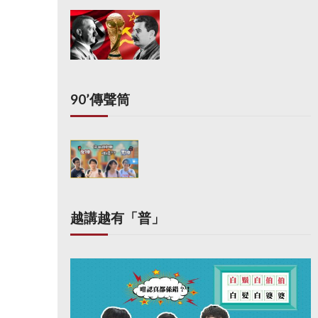
90’傳聲筒
越講越有「普」