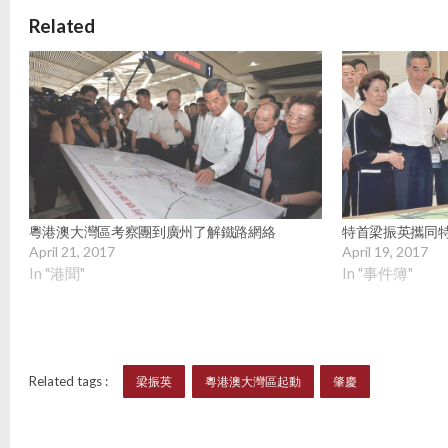
Related
粵港澳大灣區考察團到廣州了解鐵路網絡
特首梁振英攜同
April 21, 2017
April 19, 2017
In "港聞"
In "事件簿"
Related tags :
梁振英
粵港澳大灣區起動
肇慶