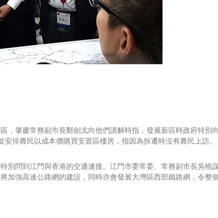
新區，肇慶常務副市長鄭劍戈向他們講解時指，發展新區時政府特別
，並安排農民以成本價購買安置區樓房，指因為拆遷時沒有農民上訪。
英特別問到江門與香港的交通連接。江門市委常委、常務副市長吳曉
，將加強高速公路網的建設，同時亦會發展大灣區西部鐵路網，令整