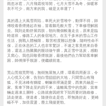
雨忽冰雹，六月飛霜視等閒，七月大雪不為奇，保暖寒
衣不可少，南方來的我，確是太幸運了！
真的遇上大風雪而陷，車死火於雪堆中，動彈不得，師
傅咬着香煙捲起衣袖，冒着鵝毛般大雪，下車修理解困
去。我則走動舒展四肢，朝向幾個帳蓬走去，原來是臨
時道班，修路工人的食宿地方。在五千多米的雪山工作
生活，挑戰人體極限， 艱苦程度難以想像，隨時性命不
保，正在休息的工人也非常驚訝，不速之客竟然來自香
港，還送上熱騰騰的饅頭做午膳，真正雪中送炭，感動
又窩心。我也回敬香煙致謝，最後他們合力幫助客車解
困，師傅揮手致謝，便繼續前進。
荒山荒嶺荒野地，無樹無屋無人煙，環看四周蒼涼，令
人心慌又心寒，告別白雪皚皚的大地，只聞雪山有飛
狐，不見冰峰有獅蹤，喇嘛班禪滿是愛，西東共融是一
家。客車下降走至約四千米，遠離風雪中的危困，當車
輛走過凍土層時，公路就會因經常下陷而要封路維修，
請走便道。便道者，隨便你走是也，即無路好走， 更崎
嶇不平，加倍震盪，塵土飛揚更勁。