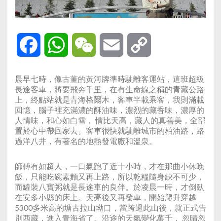
Facebook
WhatsApp
WeChat
Email
Copy
Link
晨早七時，像古董的黃河牌準時駛離客運站，這班超級
長途客車，將要飛奔千里，在有生命線之稱的青藏公路
上，終點站就是青海格爾木，客車半載乘客，我則滿載
回憶，腦子裡充滿濃的酥油味，濃烈的藏香味，濃厚的
人情味，和心如白雪， 情比天高，藏人的真善美，全部
置於心中帶回家去。客車很快就駛離城市的柏油路，路
過洋八井，有著名的地熱發電廠和溫泉。
師傅有如超人，一口氣跑了近十小時，才在那曲小休晚
飯，只能吃碗素麵又再上路，所以乾糧隨身缺不可少，
而罐裝八寶粥就是長途車的良伴。於凌晨一時，才倒臥
在安多小縣的床上。天亮後又再發車，開始爬升穿越
5300多米高的塘古拉山坳口，當跨過此山後，就正式告
別西藏，進入青海省了。沿途的天氣變化萬千， 忽晴忽