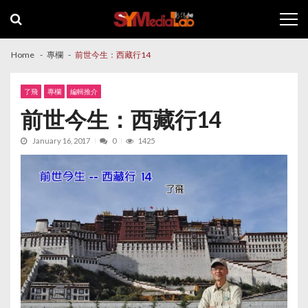
Skip
Skip
to
to
navigation
content
Home
專欄
前世今生：西藏行14
了飛
專欄
編輯推介
前世今生：西藏行14
January 16, 2017
0
1425