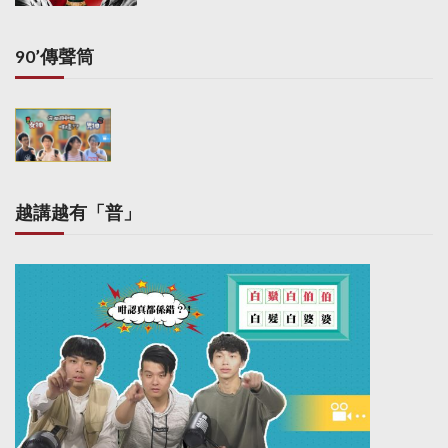
90’傳聲筒
越講越有「普」