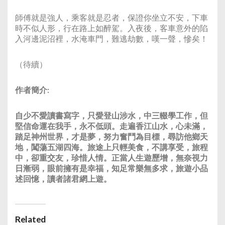
師傅就是強人，乘客就是忍者，保證你坐立不安，下車
時不似人形，行在路上如醉駕。入夜後，客車意外的陷
入河邊泥沼裡，水淹車門，難逃劫數，嘆一聲，慘矣！
（待續）
作者簡介:
自少不愛讀書寫字，只愛登山涉水，中三輟學工作，但
堅信命運在我手，永不低頭。走遍香江山水，心未滿，
踏足神州世界，才是夢，努力奮鬥為目標，尋訪他鄉天
地，闖蕩五湖四海。旅途上只輕美食，不講享受，旅程
中，卻重交友，珍惜人情。正當人生遊歷增，無奈視力
日漸弱，眼前擁有是幸福，知足常樂無多求，旅遊小品
述回憶，讀者諸君網上遊。
Related