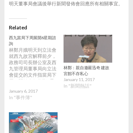
明天董事局會議後舉行新聞發佈會回應所有相關事宜。
Related
西九當局下周展開6星期諮
詢
林鄭月娥明天到立法會
就西九故宮解釋前夕，
政務司司長辦公室及西
林鄭：親自邀嚴迅奇 建故
九管理局董事局向立法
宮館不存私心
會提交的文件指當局下
January 11, 2017
周一開始進行為期6星
In "新聞熱話"
期的公眾諮詢。諮詢將
January 6, 2017
會向公眾收集對博物館
In "事件簿"
設計、營運、展覽和教
育活動的意見。當中最
關鍵的問題應否興建博
物館，則未有在諮詢範
圍之內。