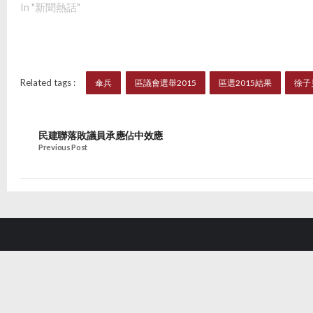
In "新聞熱話"
Related tags :
傘兵
區議會選舉2015
區選2015結果
徐子
民建聯落敗議員承應佔中效應
Previous Post