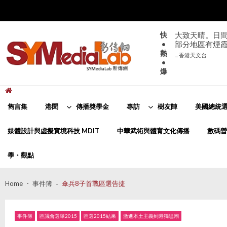
Skip
Skip
to
to
navigation
content
快
大致天晴。日間
•
部分地區有煙
熱
... 香港天文台
•
爆
新傳網
SYMediaLab
雋言集
港聞
傳播奬學金
專訪
樹友陣
美國總統選
媒體設計與虛擬實境科技 MDIT
中華武術與體育文化傳播
數碼營
學・觀點
Home
事件簿
傘兵8子首戰區選告捷
事件簿
區議會選舉2015
區選2015結果
激進本土主義到港獨思潮