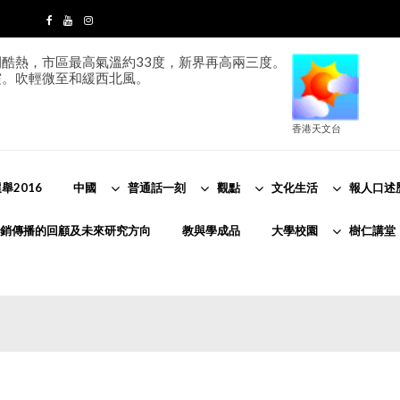
酷熱，市區最高氣溫約33度，新界再高兩三度。
霞。吹輕微至和緩西北風。
香港天文台
舉2016
中國
普通話一刻
觀點
文化生活
報人口述
銷傳播的回顧及未來研究方向
教與學成品
大學校園
樹仁講堂