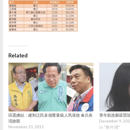
Related
區選總結：建制泛民多個重量級人馬落敗 傘兵表
青年新政鄺葆賢
現搶眼
December 9, 20
November 23, 2015
In "事件簿"