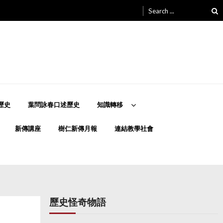
Search
for:
歷史
葉問詠春口述歷史
知識轉移
新傳講座
樹仁新傳月報
連結教學社會
歷史怪奇物語