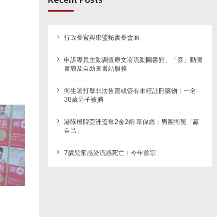
行政長官與東盟秘書長會面
申訴專員主動調查康文署流動圖書館、「喜」動圖
書館及自助圖書站服務
衞生署打擊非法售賣或管有未經註冊藥物︱一名
38歲男子被捕
港隊橋牌亞洲盃奪2金2銅 單偉彪：男團衛冕「贏
自己」
7歲兒童感染流感死亡︱今年首宗