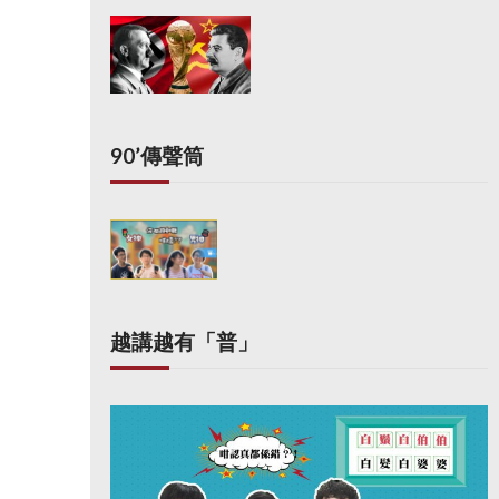
90’傳聲筒
越講越有「普」