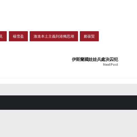
見
楊雪盈
激進本土主義到港獨思潮
鄺葆賢
伊斯蘭國娃娃兵處決囚犯
Next Post