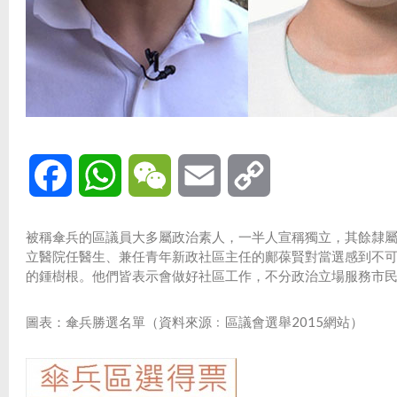
Facebook
WhatsApp
WeChat
Email
Copy
Link
被稱傘兵的區議員大多屬政治素人，一半人宣稱獨立，其餘隸
立醫院任醫生、兼任青年新政社區主任的鄺葆賢對當選感到不可
的鍾樹根。他們皆表示會做好社區工作，不分政治立場服務市
圖表：傘兵勝選名單（資料來源﹕區議會選舉2015網站）