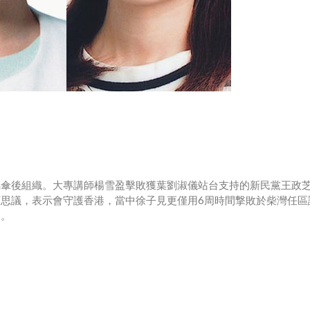
屬傘後組織。大專講師楊雪盈擊敗獲葉劉淑儀站台支持的新民黨王政
思議，表示會守護香港，當中徐子見更僅用6周時間撃敗於柴灣任區
民。