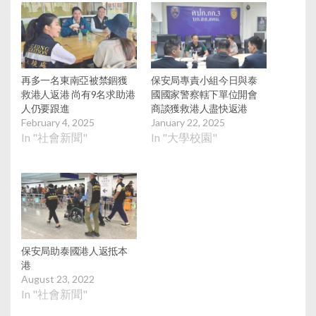
再多一名東南亞被禁錮獲
保安局專責小組今日與泰
救港人返港 尚有9名求助港
國國家警察轄下單位開會
人仍要跟進
商談獲救港人盡快返港
February 4, 2025
January 22, 2025
In "社會新聞"
In "大學校園"
保安局助泰國港人返抵本
港
August 23, 2022
In "社會新聞"