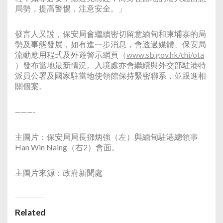
局勢，提高警惕，注意安全。」
發言人又說，保安局會繼續密切留意緬甸和柬埔寨的局
勢及事態發展，如有進一步消息，會透過媒體、保安局
流動應用程式及外遊警示網頁（
www.sb.gov.hk/chi/ota
）發布當地最新情況。入境處亦會繼續與外交部駐港特
派員公署及國家駐當地使領館保持緊密聯系，並跟進相
關個案。
———-
主圖片：保安局局長鄧炳強（左）與緬甸駐港總領事
Han Win Naing（右2）會面。
主圖片來源：政府新聞處
Related