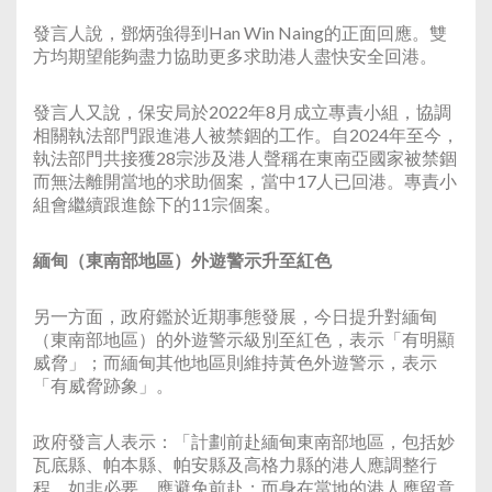
發言人說，鄧炳強得到Han Win Naing的正面回應。雙
方均期望能夠盡力協助更多求助港人盡快安全回港。
發言人又說，保安局於2022年8月成立專責小組，協調
相關執法部門跟進港人被禁錮的工作。自2024年至今，
執法部門共接獲28宗涉及港人聲稱在東南亞國家被禁錮
而無法離開當地的求助個案，當中17人已回港。專責小
組會繼續跟進餘下的11宗個案。
緬甸（東南部地區）外遊警示升至紅色
另一方面，政府鑑於近期事態發展，今日提升對緬甸
（東南部地區）的外遊警示級別至紅色，表示「有明顯
威脅」；而緬甸其他地區則維持黃色外遊警示，表示
「有威脅跡象」。
政府發言人表示：「計劃前赴緬甸東南部地區，包括妙
瓦底縣、帕本縣、帕安縣及高格力縣的港人應調整行
程，如非必要，應避免前赴；而身在當地的港人應留意