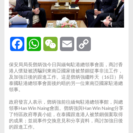
Facebook
WhatsApp
WeChat
Email
Copy
Link
保安局局長鄧炳強今日與緬甸駐港總領事會面，商討香
港人懷疑被誘騙到東南亞國家後被禁錮從事非法工作，
及加強日後的跟進工作。這是鄧炳強繼昨天（16日）與
泰國駐港總領事會面後約晤的另一位東南亞國家駐港總
領事。
政府發言人表示，鄧炳強前往緬甸駐港總領事館，與總
領事Han Win Naing會面。鄧炳強與Han Win Naing分享
了特區政府專責小組，在泰國跟進港人被禁錮個案取得
的成果；並就事件交換意見和分享資料，商討加強日後
的跟進工作。