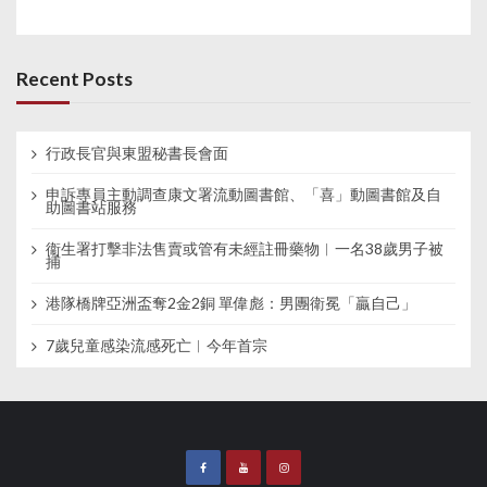
Recent Posts
行政長官與東盟秘書長會面
申訴專員主動調查康文署流動圖書館、「喜」動圖書館及自
助圖書站服務
衞生署打擊非法售賣或管有未經註冊藥物︱一名38歲男子被
捕
港隊橋牌亞洲盃奪2金2銅 單偉彪：男團衛冕「贏自己」
7歲兒童感染流感死亡︱今年首宗