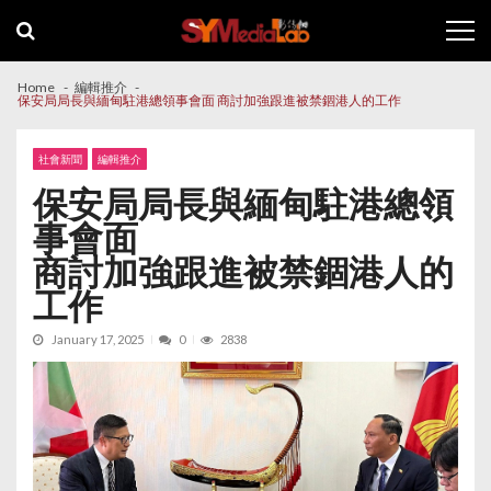
Skip
Skip
to
to
navigation
content
Home
編輯推介
保安局局長與緬甸駐港總領事會面 商討加強跟進被禁錮港人的工作
社會新聞
編輯推介
保安局局長與緬甸駐港總領
事會面
商討加強跟進被禁錮港人的
工作
January 17, 2025
0
2838