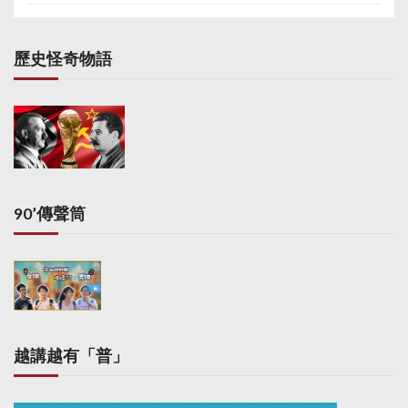
歷史怪奇物語
90’傳聲筒
越講越有「普」