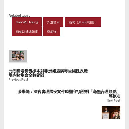
Related tags :
Han Win Naing
外遊警示
緬甸（東南部地區）
緬甸駐港總領事
鄧炳強
元朗豬場豬隻樣本對非洲豬瘟病毒呈陽性反應
場內豬隻會全數銷毀
Previous Post
張舉能：法官審理國安案件時堅守須證明「毫無合理疑點」
等原則
Next Post