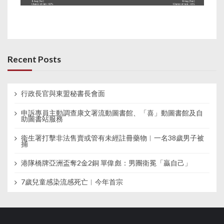
Recent Posts
行政長官與東盟秘書長會面
申訴專員主動調查康文署流動圖書館、「喜」動圖書館及自
助圖書站服務
衞生署打擊非法售賣或管有未經註冊藥物︱一名38歲男子被
捕
港隊橋牌亞洲盃奪2金2銅 單偉彪：男團衛冕「贏自己」
7歲兒童感染流感死亡︱今年首宗