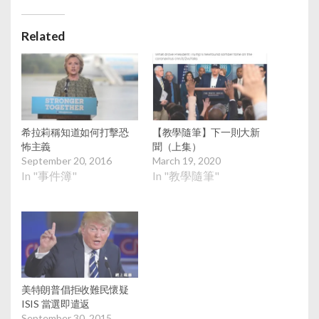
Related
希拉莉稱知道如何打擊恐
【教學隨筆】下一則大新
怖主義
聞（上集）
September 20, 2016
March 19, 2020
In "事件簿"
In "教學隨筆"
美特朗普倡拒收難民懷疑
ISIS 當選即遣返
September 30, 2015