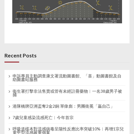
Recent Posts
申訴專員主動調查康文署流動圖書館、「喜」動圖書館及自
助圖書站服務
衞生署打擊非法售賣或管有未經註冊藥物︱一名38歲男子被
捕
港隊橋牌亞洲盃奪2金2銅 單偉彪：男團衛冕「贏自己」
7歲兒童感染流感死亡︱今年首宗
呼吸道樣本對流感病毒呈陽性反應比率突破10%︱再增1宗兒
童甲型流感嚴重個案