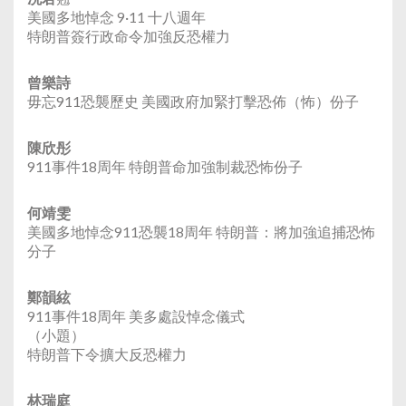
美國多地悼念 9·11 十八週年
特朗普簽行政命令加強反恐權力
曾樂詩
毋忘911恐襲歷史 美國政府加緊打擊恐佈（怖）份子
陳欣彤
911事件18周年 特朗普命加強制裁恐怖份子
何靖雯
美國多地悼念911恐襲18周年 特朗普：將加強追捕恐怖
分子
鄭韻絃
911事件18周年 美多處設悼念儀式
（小題）
特朗普下令擴大反恐權力
林瑞庭