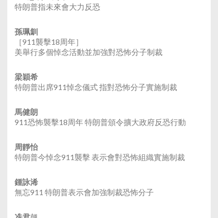
特朗普指未來會大力反恐
孫珮釧
［911襲擊18周年］
美舉行多個悼念活動並加強對恐怖分子制裁
梁穎希
特朗普出席911悼念儀式 指對恐怖分子實施制裁
馬健朗
911恐怖襲擊18周年 特朗普頒令擴大政府反恐行動
周靜怡
特朗普今悼念911襲擊 表示會對恐怖組織實施制裁
鍾詠浠
無忘911 特朗普表示會加強制裁恐怖分子
冼君
翹