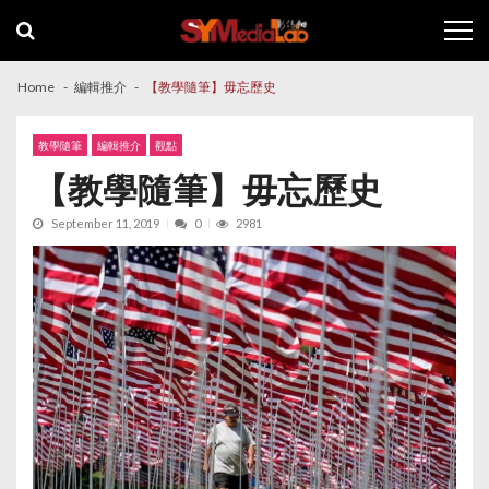
Skip
Skip
to
to
navigation
content
Home
編輯推介
【教學隨筆】毋忘歷史
教學隨筆
編輯推介
觀點
【教學隨筆】毋忘歷史
September 11, 2019
0
2981