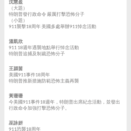
沈慧盈
（大題）
特朗普發行政命令 嚴厲打擊恐怖分子
（小題）
911襲擊18周年 美國多處舉辦911悼念活動
溫凱欣
911 18週年遇襲地點舉行悼念活動
特朗普追捕及制裁恐怖分子
王潁茵
美國911事件18周年
特朗普推新措施防範恐怖主義再襲
黃珊珊
今美國911事件18週年，特朗普出席紀念活動，並發出
行政命令加強打擊恐怖分子。
巫詠妍
911恐襲18周年