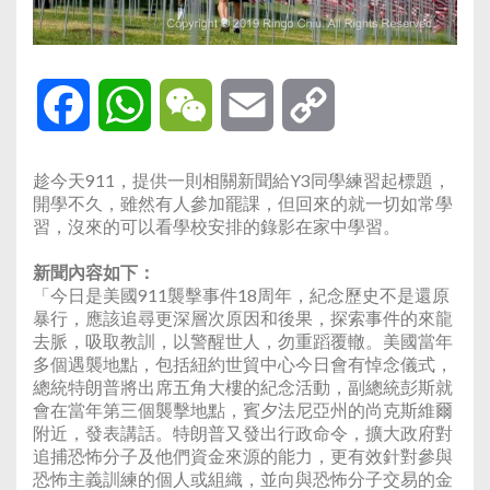
Facebook
WhatsApp
WeChat
Email
Copy
Link
趁今天911，提供一則相關新聞給Y3同學練習起標題，
開學不久，雖然有人參加罷課，但回來的就一切如常學
習，沒來的可以看學校安排的錄影在家中學習。
新聞內容如下：
「今日是美國911襲擊事件18周年，紀念歷史不是還原
暴行，應該追尋更深層次原因和後果，探索事件的來龍
去脈，吸取教訓，以警醒世人，勿重蹈覆轍。美國當年
多個遇襲地點，包括紐約世貿中心今日會有悼念儀式，
總統特朗普將出席五角大樓的紀念活動，副總統彭斯就
會在當年第三個襲擊地點，賓夕法尼亞州的尚克斯維爾
附近，發表講話。特朗普又發出行政命令，擴大政府對
追捕恐怖分子及他們資金來源的能力，更有效針對參與
恐怖主義訓練的個人或組織，並向與恐怖分子交易的金