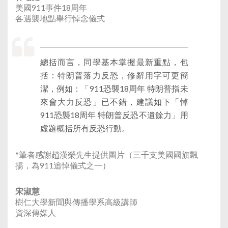
美國911事件18周年
各遇襲地點舉行悼念儀式
總括而言，同學基本掌握最新重點，包
括：特朗普落力反恐，修辭用字可更簡
潔，例如：「911恐襲18周年 特朗普指未
來會大力反恐」已不錯，建議如下「悼
911恐襲18周年 特朗普反恐不遺餘力」用
虛題概括所有反恐行動。
*筆者感謝趙漢榮先生提供圖片（三千支美國國旗飄
揚，為911追悼儀式之一）
宋淑慧
樹仁大學新聞與傳播學系高級講師
資深傳媒人