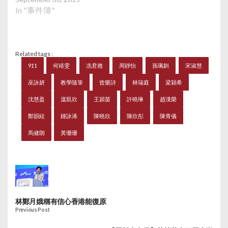
In "事件簿"
Related tags :
911
何靖雯
冼君翹
周靜怡
孫珮釧
宋淑慧
巫詠妍
教學隨筆
曾樂詩
林瑞庭
梁穎希
沈慧盈
溫凱欣
王潁茵
許曉琳
趙漢榮
鄭韻絃
鍾詠浠
陳曉欣
陳欣彤
陳青儀
馬健朗
黃珊珊
林鄭月娥稱有信心香港能復原
Previous Post