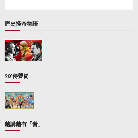
歷史怪奇物語
90’傳聲筒
越講越有「普」