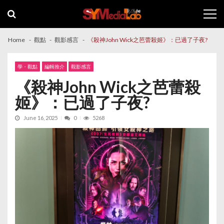
Skip
Skip
to
to
navigation
content
Home
觀點
觀影感言
《殺神John Wick之芭蕾殺姬》：已過了子夜?
學・觀點
編輯推介
觀影感言
《殺神John Wick之芭蕾殺
姬》：已過了子夜?
June 16, 2025
0
5268