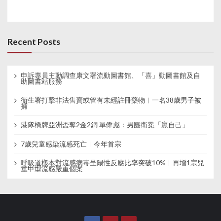
Recent Posts
申訴專員主動調查康文署流動圖書館、「喜」動圖書館及自
助圖書站服務
衞生署打擊非法售賣或管有未經註冊藥物︱一名38歲男子被
捕
港隊橋牌亞洲盃奪2金2銅 單偉彪：男團衛冕「贏自己」
7歲兒童感染流感死亡︱今年首宗
呼吸道樣本對流感病毒呈陽性反應比率突破10%︱再增1宗兒
童甲型流感嚴重個案