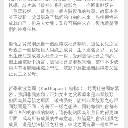
執導。該片為《殺神》系列電影之一，今回重點落在
「芭蕾殺姬」。這也是一個有關復仇的故事。故事本身
並不複雜，父母親為了我們的自由的未來，先後犧牲來
成就自己，但為人女兒，又豈可屈曲求存，復仇還是我
們的終身任務。
復仇之背景則源自一個組織或社會制約。這位女兒之父
母親是一個秘密殺人組織之成員，生下這名女兒，女兒
出生便注定成殺人社會之一員，受到這個社會之制約。
但正如電影中所言，這個社會是邪教異端，當中不少成
員均有著脫離組織之想法，電影中意欲逃離組織者又豈
止女主之父母。
哲學家波普爾（Karl Popper）曾指出，封閉社會團結緊
密，強調非我族類，正如女主之父親原來是非我族類，
但因為其母親之原因，破格受納，詎料非我族類之心跟
同類還是不同，有著不一樣之想法。同時每個社會都有
著自各的約俗成的制約，這份制約因為年月日約得更加
牢固，成為所有成員的生命意志。無論是社會或組識之
成員，還是想法接近之社會，彼此之間有著一種東西來