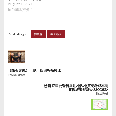
August 1, 2021
In "編輯推介"
Related tags :
林援森
觀影感言
《獵金遊戲》：現世輪迴與瓶裝水
Previous Post
粉嶺17區公營房屋用地因地質複雜成本高
將暫緩發展涉及8300單位
Next Post