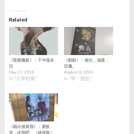
Related
《聖鹿獵殺》：下半場未
《默殺》：復仇，保護，
完
惡魔。
May 27, 2018
August 8, 2024
In "大學校園"
In "學・觀點"
《殺出個黃昏》：要飲
茶，改期吧。（林援森）