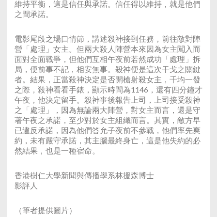
維持平衡，這是信任與承諾。信任得以維持，就是他們
之間承諾。
電影尾段之場口情節，講述殺神接到任務，前往敵對陣
營「處理」女主。但兩大殺人陣營本來因為女主闖入而
面對全面戰爭，但他們互相午夜前若然成功「處理」拆
局，便前事不記，相安無事。殺神便是這次干戈之關鍵
者。結果，正當殺神決定是否開槍射殺女主，千均一發
之際，殺神看看手錶，顯示時間為1146，還有四分鐘才
午夜，他決定留手。殺神事後報告上司，上司接受殺神
之「處理」，因為無論兩大陣營，對女主而言，還是守
著午夜之承諾，至少對於女主組織而言。其實，敵方早
已違反承諾，因為他們答允子夜前不參戰，他們率先爽
約，未有嚴守承諾，其主腦最終身亡，這是他失約的必
然結果，也是一種宿命。
香港樹仁大學新聞與傳播學系林援森博士
影評人
（筆者提供圖片）