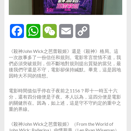
Facebook
WhatsApp
WeChat
Email
Copy
Link
《殺神John Wick之芭蕾殺姬》還是《殺神》格局。這
一次故事多了一份信任和規則。電影常言世情不道，我
們必須突破規則，但不斷地對規則提出質疑的當兒，最
後我們守還是不守，電影卻保持緘默。畢竟，這是因地
因時大不同的猜想。
電影時間值似乎停在子夜前之1156？即十一時五十六
分，還有四分鐘便是子夜。本人以為，這四分便是電影
的關健所在。因為，如上述，這是守不守約定的重中之
重的界線。
《殺神John Wick之芭蕾殺姬》（From the World of
John Wick: Ballerina）由懷斯曼（Len Ryan Wiseman）