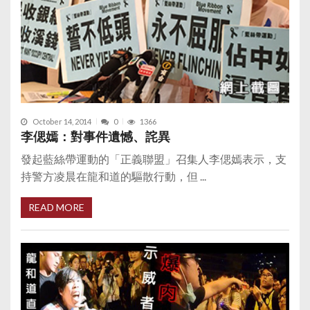
October 14, 2014
0
1366
李偲嫣：對事件遺憾、詫異
發起藍絲帶運動的「正義聯盟」召集人李偲嫣表示，支
持警方凌晨在龍和道的驅散行動，但 ...
READ MORE