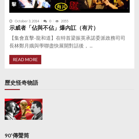
October 3, 2014
0
2055
示威者「佔與不佔」爆內訌（有片）
【集會直擊-龍和道】在特首梁振英承諾委派政務司司
長林鄭月娥與學聯盡快展開對話後， ...
READ MORE
歷史怪奇物語
90’傳聲筒