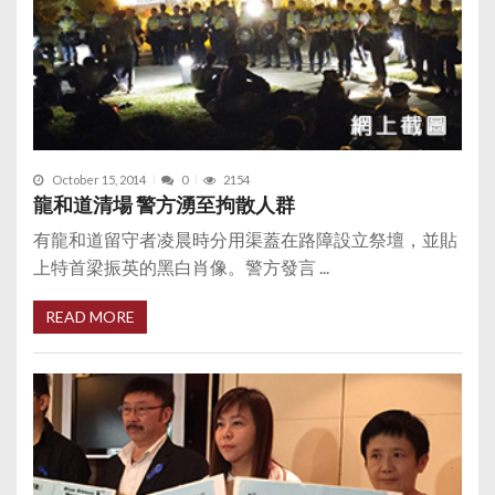
October 15, 2014
0
2154
龍和道清場 警方湧至拘散人群
有龍和道留守者凌晨時分用渠蓋在路障設立祭壇，並貼
上特首梁振英的黑白肖像。警方發言 ...
READ MORE