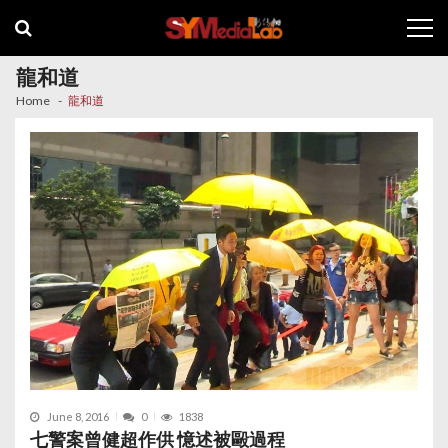
Skip
Skip
to
to
navigation
content
龍和道
Home
龍和道
June 8, 2016
0
1838
七警案曾健超作供 憶述被毆過程