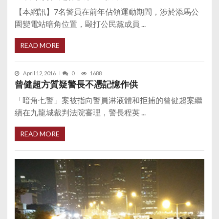
【本網訊】7名警員在前年佔領運動期間，涉於添馬公
園變電站暗角位置，毆打公民黨成員 ...
READ MORE
April 12, 2016
0
1688
曾健超方質疑警長不憑記憶作供
「暗角七警」案被指向警員淋液體和拒捕的曾健超案繼
續在九龍城裁判法院審理，警長程英 ...
READ MORE