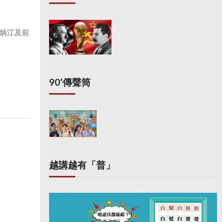
炳江及前
90’傳聲筒
越講越有「普」