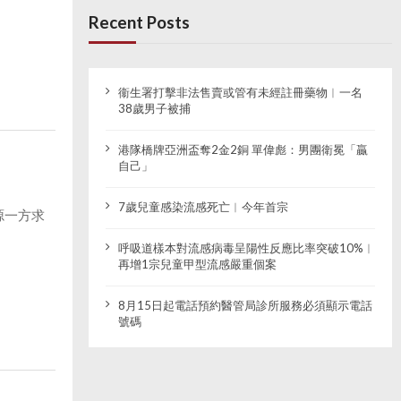
Recent Posts
衞生署打擊非法售賣或管有未經註冊藥物︱一名
38歲男子被捕
港隊橋牌亞洲盃奪2金2銅 單偉彪：男團衛冕「贏
自己」
7歲兒童感染流感死亡︱今年首宗
源一方求
呼吸道樣本對流感病毒呈陽性反應比率突破10%︱
再增1宗兒童甲型流感嚴重個案
8月15日起電話預約醫管局診所服務必須顯示電話
號碼