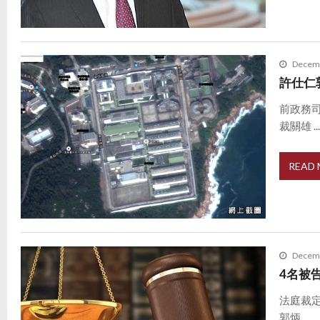
Decemb
許仕仁
前政務
裁關雄 ..
READ
Decemb
4名被
法庭裁
郭炳 ...