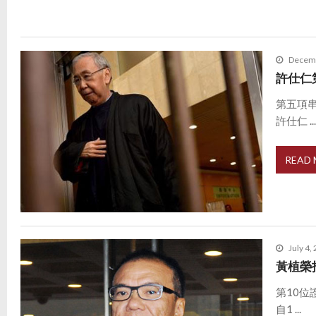
Decemb
許仕仁
第五項
許仕仁 ..
READ
July 4,
黃植榮
第10
自1 ...