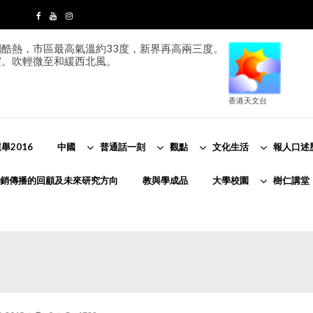
酷熱，市區最高氣溫約33度，新界再高兩三度。
霞。吹輕微至和緩西北風。
香港天文台
舉2016
中國
普通話一刻
觀點
文化生活
報人口述
銷傳播的回顧及未來研究方向
教與學成品
大學校園
樹仁講堂