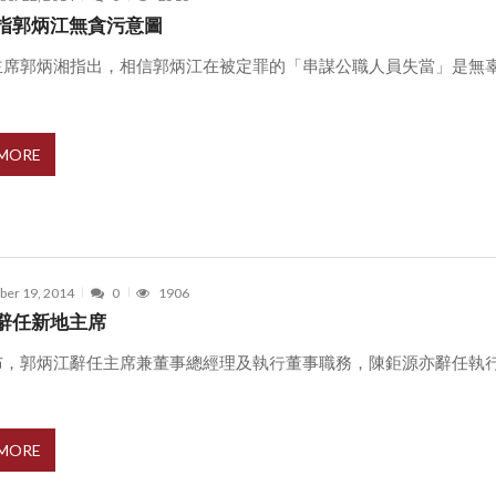
指郭炳江無貪污意圖
主席郭炳湘指出，相信郭炳江在被定罪的「串謀公職人員失當」是無
.
 MORE
er 19, 2014
0
1906
辭任新地主席
布，郭炳江辭任主席兼董事總經理及執行董事職務，陳鉅源亦辭任執
.
 MORE