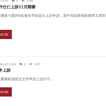
4, 2015
0
1782
許仕仁上訴11月開審
理層貪污案的4名被告早前提出上訴申請，當中包括新地前聯席主席郭
 MORE
er 30, 2014
0
3197
申上訴
董陳鉅源提交文件申請上訴許可 ...
 MORE