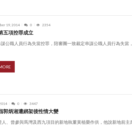
er 19, 2014
0
2354
第五項控罪成立
串謀公職人員行為失當控罪，陪審團一致裁定串謀公職人員行為失當
.
 MORE
 2014
0
3447
指郭炳湘遭綁架後性情大變
位證人、曾參與馬灣及西九項目的新地執董黃植榮作供，他說新地前主