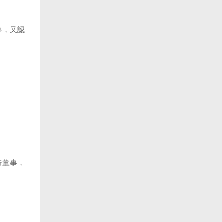
辜，又認
行董事，