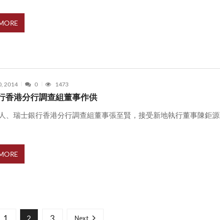
 MORE
0, 2014
0
1473
行香港分行調查組董事作供
證人、瑞士銀行香港分行調查組董事張至賢，接受新地執行董事陳鉅源
 MORE
1
3
2
Next