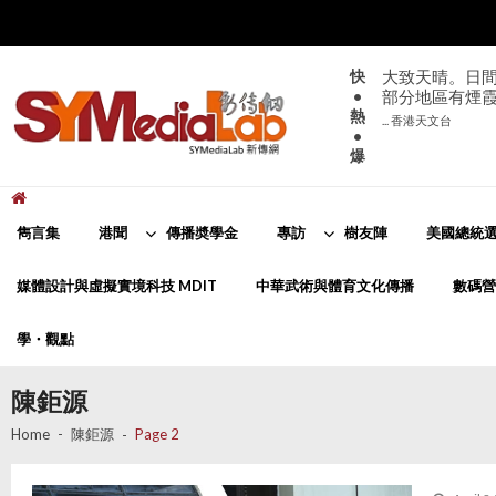
Skip
Skip
to
to
navigation
content
快
大致天晴。日間
•
部分地區有煙
熱
... 香港天文台
•
爆
新傳網
SYMediaLab
雋言集
港聞
傳播奬學金
專訪
樹友陣
美國總統選
媒體設計與虛擬實境科技 MDIT
中華武術與體育文化傳播
數碼營
學・觀點
陳鉅源
Home
陳鉅源
Page 2