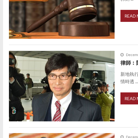
READ
Decemb
律師︰
新地執
情時透 ..
READ
Decemb