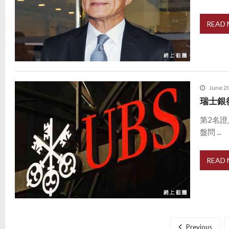
READ
June 2
瑞士銀
第2名
盤問 ...
READ
P
o
Previous