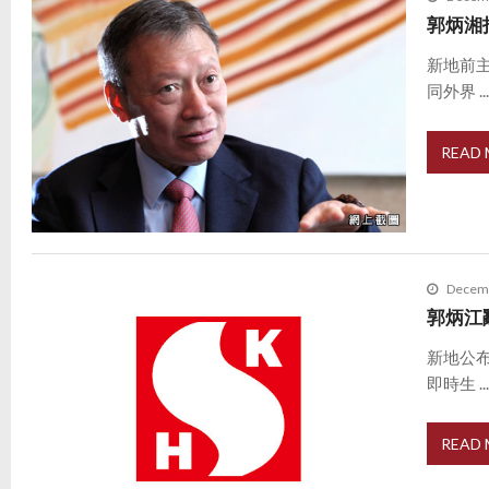
郭炳湘
新地前
同外界 ..
READ
Decemb
郭炳江
新地公
即時生 ..
READ