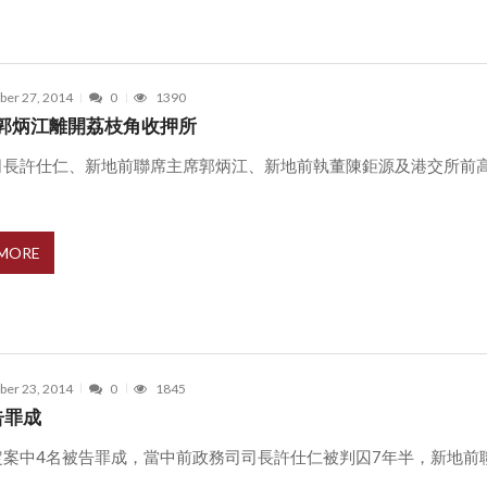
er 27, 2014
0
1390
郭炳江離開荔枝角收押所
司長許仕仁、新地前聯席主席郭炳江、新地前執董陳鉅源及港交所前
.
 MORE
er 23, 2014
0
1845
告罪成
定案中4名被告罪成，當中前政務司司長許仕仁被判囚7年半，新地前