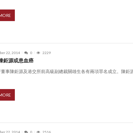
 MORE
er 22, 2014
0
2229
陳鉅源或患血癌
行董事陳鉅源及港交所前高級副總裁關雄生各有兩項罪名成立。陳鉅
.
 MORE
er 22, 2014
0
2516