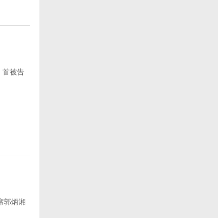
，首被告
席郭炳湘