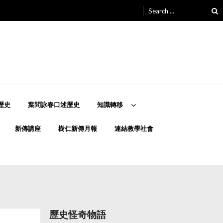
Search
for:
歷史
葉問詠春口述歷史
知識轉移
新傳講座
樹仁新傳月報
連結教學社會
歷史怪奇物語