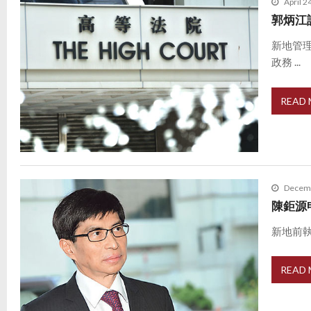
April 2
郭炳江
新地管
政務 ...
READ
Decemb
陳鉅源
新地前執
READ