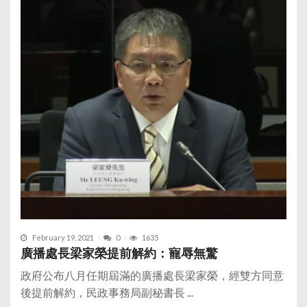
February 19, 2021
0
1635
廣播處長梁家榮提前解約：寵辱無驚
政府公布八月任期屆滿的廣播處長梁家榮，經雙方同意
後提前解約，民政事務局副秘書長 ...