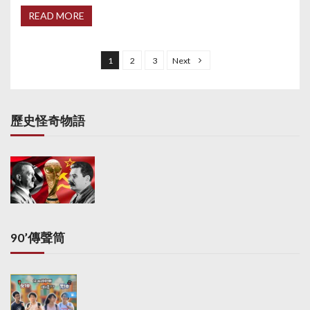
READ MORE
P
o
1
2
3
Next
s
t
s
歷史怪奇物語
p
a
g
i
n
a
90’傳聲筒
t
i
o