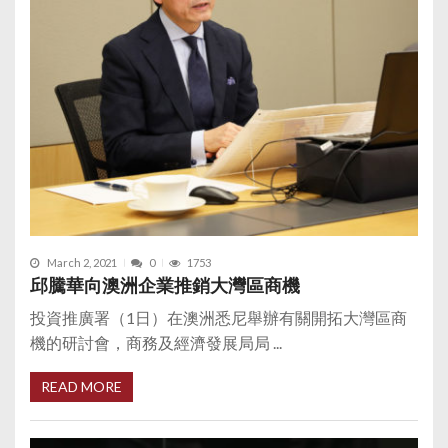
March 2, 2021
0
1753
邱騰華向澳洲企業推銷大灣區商機
投資推廣署（1日）在澳洲悉尼舉辦有關開拓大灣區商
機的研討會，商務及經濟發展局局 ...
READ MORE