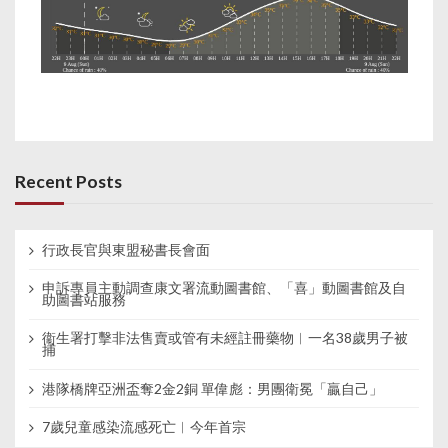
Recent Posts
行政長官與東盟秘書長會面
申訴專員主動調查康文署流動圖書館、「喜」動圖書館及自
助圖書站服務
衞生署打擊非法售賣或管有未經註冊藥物︱一名38歲男子被
捕
港隊橋牌亞洲盃奪2金2銅 單偉彪：男團衛冕「贏自己」
7歲兒童感染流感死亡︱今年首宗