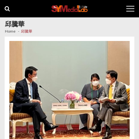
Skip
Skip
to
to
navigation
content
邱騰華
Home
邱騰華