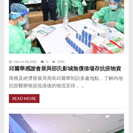
March 18, 2022
0
1035
邱騰華感謝會展與邵氏影城無償借場存抗疫物資
商務及經濟發展局局長邱騰華到訪多處地點，了解內地
抗疫醫療物資抵港後的物流安排， ...
READ MORE