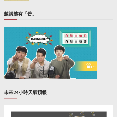
n
越講越有「普」
未來24小時天氣預報