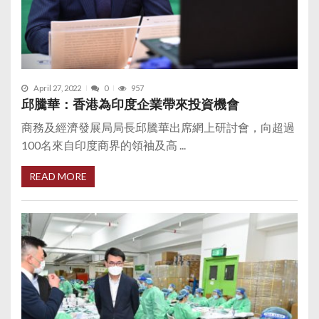
April 27, 2022
0
957
邱騰華：香港為印度企業帶來投資機會
商務及經濟發展局局長邱騰華出席網上研討會，向超過
100名來自印度商界的領袖及高 ...
READ MORE