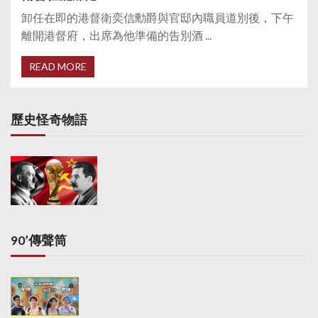
卸任在即的港督衛奕信勳爵與官邸內職員道別後，下午
離開港督府，出席為他準備的告別酒 ...
READ MORE
歷史怪奇物語
90’傳聲筒