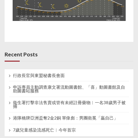
Recent Posts
行政長官與東盟秘書長會面
申訴專員主動調查康文署流動圖書館、「喜」動圖書館及自
助圖書站服務
衞生署打擊非法售賣或管有未經註冊藥物︱一名38歲男子被
捕
港隊橋牌亞洲盃奪2金2銅 單偉彪：男團衛冕「贏自己」
7歲兒童感染流感死亡︱今年首宗