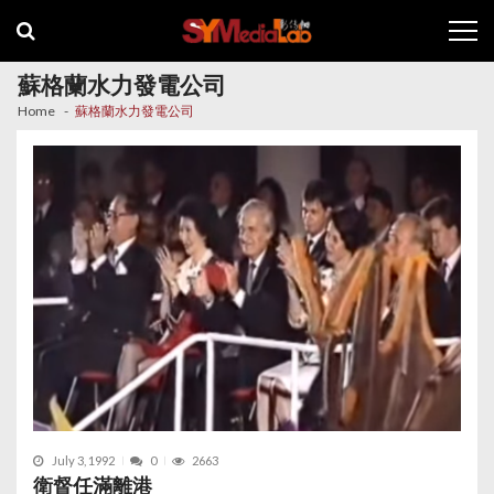
Skip
Skip
to
to
navigation
content
蘇格蘭水力發電公司
Home
蘇格蘭水力發電公司
July 3, 1992
0
2663
衛督任滿離港