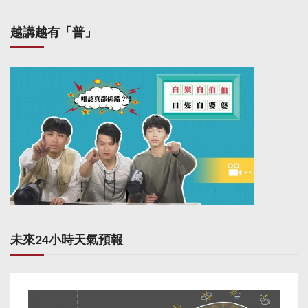
越講越有「普」
未來24小時天氣預報