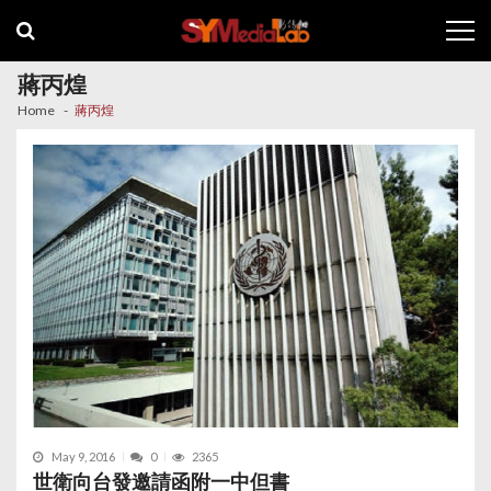
Skip
Skip
to
to
navigation
content
蔣丙煌
Home
蔣丙煌
May 9, 2016
0
2365
世衛向台發邀請函附一中但書