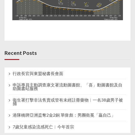
Recent Posts
行政長官與東盟秘書長會面
申訴專員主動調查康文署流動圖書館、「喜」動圖書館及自
助圖書站服務
衞生署打擊非法售賣或管有未經註冊藥物︱一名38歲男子被
捕
港隊橋牌亞洲盃奪2金2銅 單偉彪：男團衛冕「贏自己」
7歲兒童感染流感死亡︱今年首宗