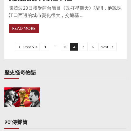
陳茂波23日接受商台節目《政好星期天》訪問，他說珠
江口西邊的城市變化很大，交通基 ...
READ MORE
P
o
…
Previous
1
3
4
5
6
Next
s
t
s
歷史怪奇物語
p
a
g
i
n
a
90’傳聲筒
t