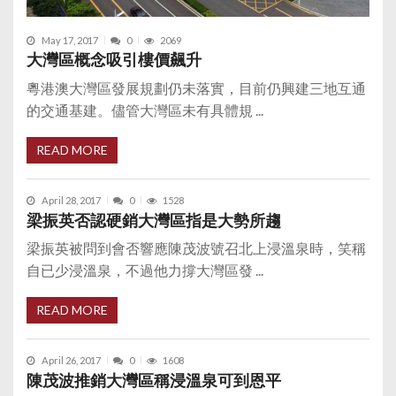
May 17, 2017
0
2069
大灣區概念吸引樓價飆升
粵港澳大灣區發展規劃仍未落實，目前仍興建三地互通
的交通基建。儘管大灣區未有具體規 ...
READ MORE
April 28, 2017
0
1528
梁振英否認硬銷大灣區指是大勢所趨
梁振英被問到會否響應陳茂波號召北上浸溫泉時，笑稱
自已少浸溫泉，不過他力撐大灣區發 ...
READ MORE
April 26, 2017
0
1608
陳茂波推銷大灣區稱浸溫泉可到恩平