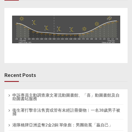
Recent Posts
申訴專員主動調查康文署流動圖書館、「喜」動圖書館及自
助圖書站服務
衞生署打擊非法售賣或管有未經註冊藥物︱一名38歲男子被
捕
港隊橋牌亞洲盃奪2金2銅 單偉彪：男團衛冕「贏自己」