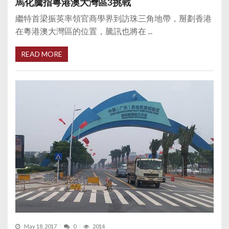
馬化騰指粵港澳大灣區3挑戰
繼特首梁振英率領官商學界到訪珠三角地帶，掰劃香港
在粵港澳大灣區的位置，騰訊也將在 ...
READ MORE
May 18, 2017
0
2014