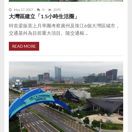
May 17, 2017
0
2193
大灣區建立「1.5小時生活圈」
特首梁振英上月率團考察廣州及珠江6個大灣區城市，
交通基舛為目前重大項目。隨交通樞 ...
READ MORE