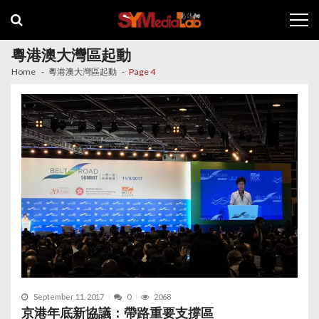
Skip
Skip
to
to
navigation
content
粵港澳大灣區起動
Home
粵港澳大灣區起動
Page 4
September 11, 2017
0
2068
京港年底新協議：帶路重要支撐區