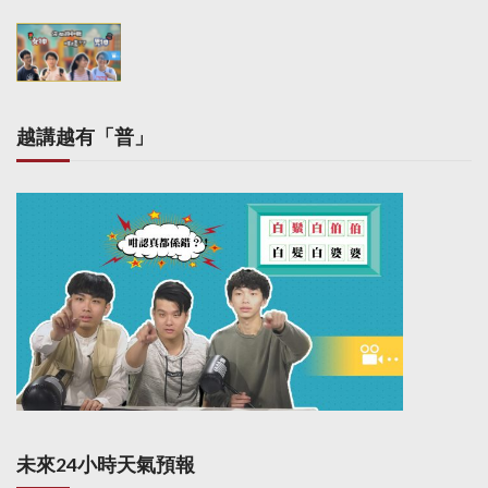
i
o
n
越講越有「普」
未來24小時天氣預報