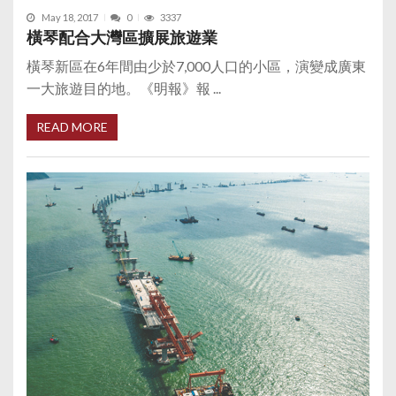
May 18, 2017
0
3337
橫琴配合大灣區擴展旅遊業
橫琴新區在6年間由少於7,000人口的小區，演變成廣東
一大旅遊目的地。《明報》報 ...
READ MORE