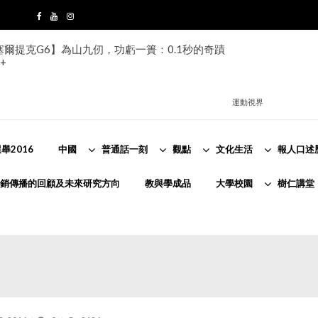
s塞爾提克G6】為山九仞，功虧一簣：0.1秒的奇蹟
+
運動視界
舉2016
中國
普通話一刻
觀點
文化生活
報人口述
銷傳播的回顧及未來研究方向
教與學成品
大學校園
樹仁講堂