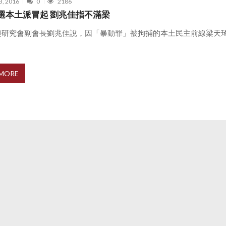
3, 2016
0
2186
選本土派冒起 劉兆佳指不滿梁
澳研究會副會長劉兆佳說，因「暴動罪」被拘捕的本土民主前線梁天
 MORE