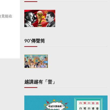
琦竟能在
90’傳聲筒
越講越有「普」