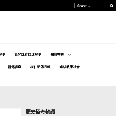
Search
for:
歷史
葉問詠春口述歷史
知識轉移
新傳講座
樹仁新傳月報
連結教學社會
歷史怪奇物語