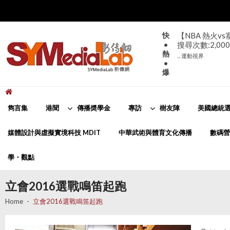
Skip
Skip
to
to
navigation
content
快
【NBA 熱火v
•
搜尋次數:2,000
熱
... 運動視界
•
爆
新傳網
SYMediaLab
雋言集
港聞
傳播奬學金
專訪
樹友陣
美國總統選
媒體設計與虛擬實境科技 MDIT
中華武術與體育文化傳播
數碼營
學・觀點
立會2016選戰鳴笛起跑
Home
立會2016選戰鳴笛起跑