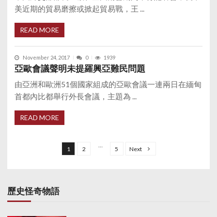
美近期的貿易磨擦或掀起貿易戰，王 ...
READ MORE
November 24, 2017
0
1939
亞歐會議聲明未提羅興亞難民問題
由亞洲和歐洲51個國家組成的亞歐會議一連兩日在緬甸
首都內比都舉行外長會議，主題為 ...
READ MORE
P
o
…
1
2
5
Next
s
t
s
歷史怪奇物語
p
a