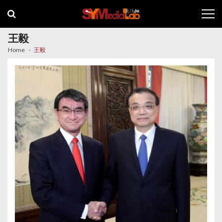
Skip
Skip
to
to
navigation
content
王毅
Home
王毅