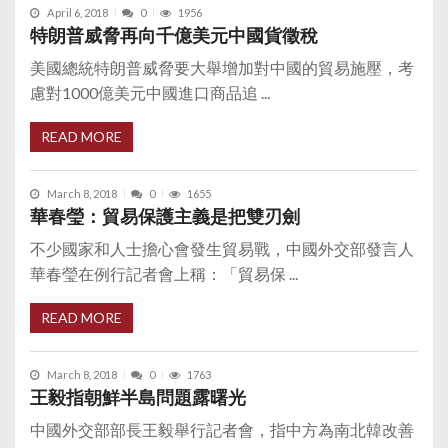
April 6, 2018
0
1956
特朗普威脅再向千億美元中國貨徵稅
美國總統特朗普威脅要大舉增加對中國的貿易施壓，考
慮對1000億美元中國進口商品追 ...
READ MORE
March 8, 2018
0
1655
華春瑩：貿易保護主義是把雙刃劍
不少國家和人士擔心會發生貿易戰，中國外交部發言人
華春瑩在例行記者會上稱：「貿易保 ...
READ MORE
March 8, 2018
0
1763
王毅指朝鮮半島問題露曙光
中國外交部部長王毅舉行記者會，指中方為南北韓改善