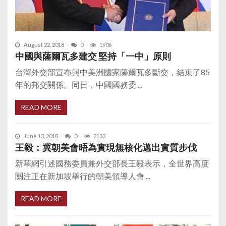
August 22, 2018
0
1906
中國與薩爾瓦多建交 堅持「一中」原則
台灣外交部宣布與中美洲國家薩爾瓦多斷交，結束了85
年的邦交關係。同日，中國國務委 ...
READ MORE
June 13, 2018
0
2133
王毅：冀朝美會晤為實現無核化邁出實質步伐
新華網引述國務委員兼外交部長王毅表示，全世界高度
關注正在新加坡舉行的朝美領導人會 ...
READ MORE