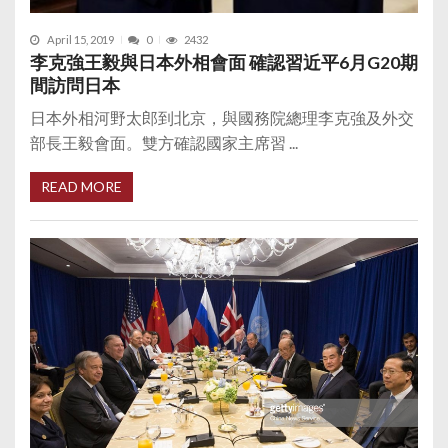
April 15, 2019
0
2432
李克強王毅與日本外相會面 確認習近平6月G20期
間訪問日本
日本外相河野太郎到北京，與國務院總理李克強及外交
部長王毅會面。雙方確認國家主席習 ...
READ MORE