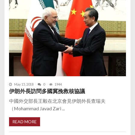
May 15, 2018
0
1944
伊朗外長訪問多國冀挽救核協議
中國外交部長王毅在北京會見伊朗外長查瑞夫
（Mohammad Javad Zari ...
READ MORE