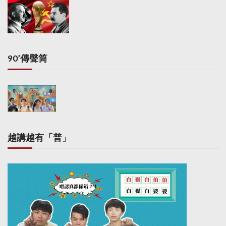
g
i
n
a
90’傳聲筒
t
i
o
n
越講越有「普」