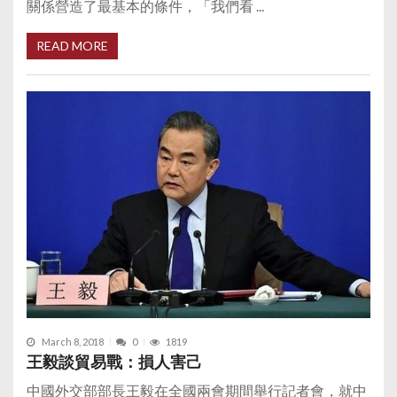
關係營造了最基本的條件，「我們看 ...
READ MORE
March 8, 2018
0
1819
王毅談貿易戰：損人害己
中國外交部部長王毅在全國兩會期間舉行記者會，就中