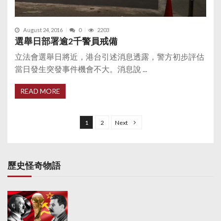
August 24, 2016
0
2203
選舉日部署逾2千警員戒備
立法會選舉日將近，港台引述消息透露，警方初步評估
當日發生突發事件機會不大。消息說 ...
READ MORE
P
o
1
2
Next
s
t
s
歷史怪奇物語
p
a
g
i