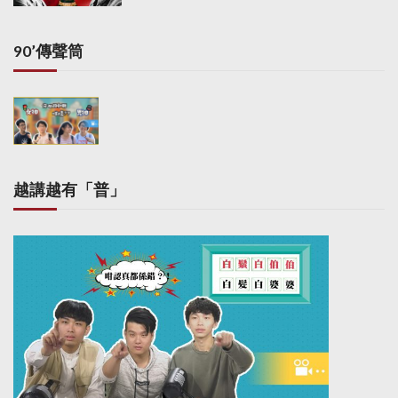
n
a
90’傳聲筒
t
i
o
n
越講越有「普」