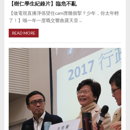
【樹仁學生紀錄片】臨危不亂
【做電視直播淨係望住cam㩒幾個掣？少年，你太年輕
了！】喺一年一度嘅交響曲露天音 ...
READ MORE