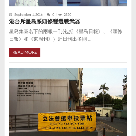
September 1, 2016
0
2320
港台斥星島系頭條變選戰武器
星島集團名下的兩報一刊(包括《星島日報》、《頭條
日報》和《東周刊》）近日刊出多則 ...
READ MORE