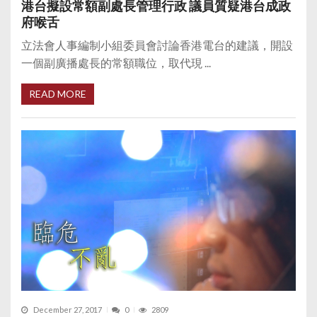
港台擬設常額副處長管理行政 議員質疑港台成政
府喉舌
立法會人事編制小組委員會討論香港電台的建議，開設
一個副廣播處長的常額職位，取代現 ...
READ MORE
December 27, 2017
0
2809