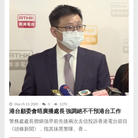
March 13, 2020
0
1270
港台顧委會晤廣播處長 強調絕不干預港台工作
警務處處長鄧炳強早前先後兩次去信投訴香港電台節目
《頭條新聞》，指其抹黑警隊。香 ...