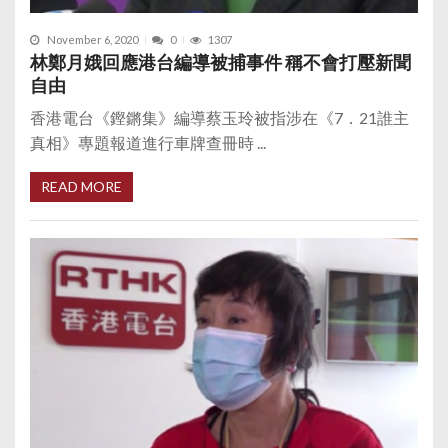
November 6, 2020
0
1307
林鄭月娥回應港台編導被捕事件 稱不會打壓新聞
自由
香港電台《鏗鏘集》編導蔡玉玲被指涉在《7．21誰主
真相》專題報道進行車牌查冊時 ...
READ MORE