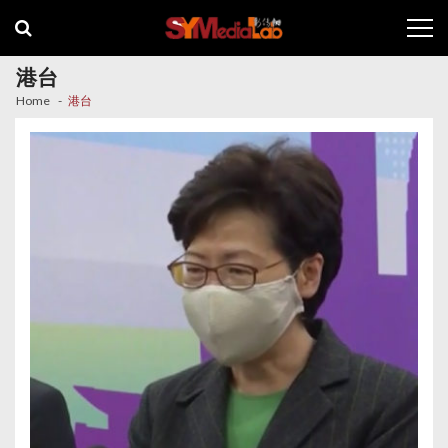
Skip
Skip
to
to
navigation
content
港台
Home
港台