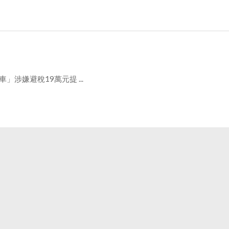
涉嫌避稅19萬元提 ...