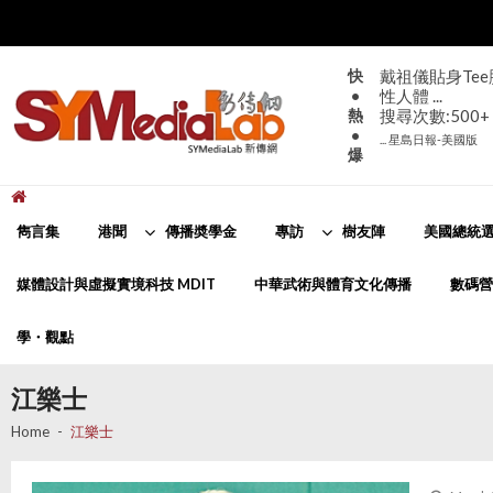
Skip
Skip
to
to
navigation
content
快
戴祖儀貼身Te
•
性人體 ...
熱
搜尋次數:500+
•
... 星島日報-美國版
爆
新傳網
SYMediaLab
雋言集
港聞
傳播奬學金
專訪
樹友陣
美國總統選
媒體設計與虛擬實境科技 MDIT
中華武術與體育文化傳播
數碼營
學・觀點
江樂士
Home
江樂士