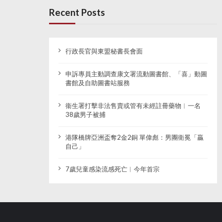
Recent Posts
行政長官與東盟秘書長會面
申訴專員主動調查康文署流動圖書館、「喜」動圖
書館及自助圖書站服務
衞生署打擊非法售賣或管有未經註冊藥物︱一名
38歲男子被捕
港隊橋牌亞洲盃奪2金2銅 單偉彪：男團衛冕「贏
自己」
7歲兒童感染流感死亡︱今年首宗