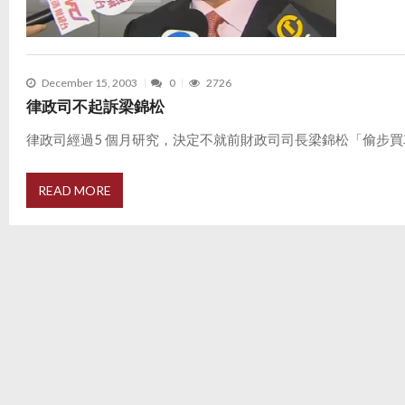
December 15, 2003
0
2726
律政司不起訴梁錦松
律政司經過5 個月研究，決定不就前財政司司長梁錦松「偷步買車」
READ MORE