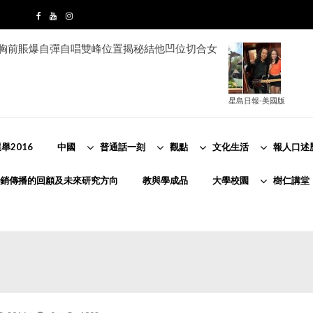
e胸前賬爆自彈自唱雙峰位置揭秘結他凹位切合女
星島日報-美國版
舉2016
中國
普通話一刻
觀點
文化生活
報人口述
銷傳播的回顧及未來研究方向
教與學成品
大學校園
樹仁講堂