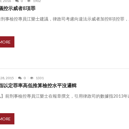
3, 2016
0
1902
議控示威者8項罪
前刑事檢控專員江樂士建議，律政司考慮向違法示威者加控8項控罪，
 MORE
 28, 2015
0
1331
指以定罪率高低推算檢控水平沒邏輯
訊】前刑事檢控專員江樂士在報章撰文，引用律政司的數據指2013年
 MORE