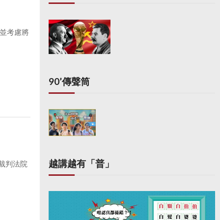
並考慮將
90’傳聲筒
越講越有「普」
裁判法院