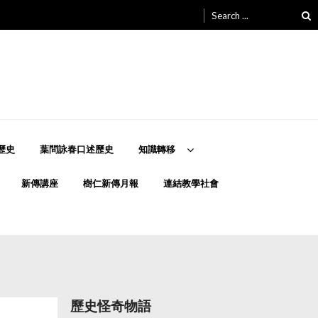
Search
for:
歷史
葉問詠春口述歷史
知識轉移
新傳講座
樹仁新傳月報
連結教學社會
歷史怪奇物語