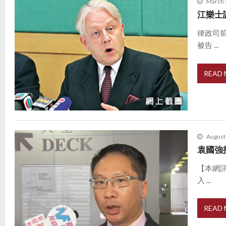
March 
江樂士
律政司
被告 ...
READ
August
袁國強
【本網
入 ...
READ