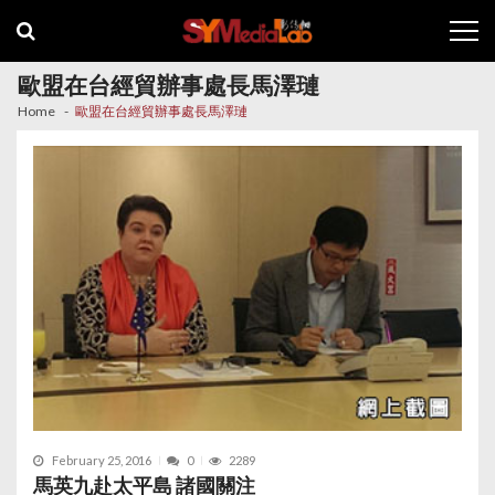
Skip
Skip
to
to
navigation
content
歐盟在台經貿辦事處長馬澤璉
Home
歐盟在台經貿辦事處長馬澤璉
February 25, 2016
0
2289
馬英九赴太平島 諸國關注