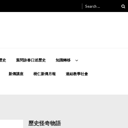
Search
for:
歷史
葉問詠春口述歷史
知識轉移
新傳講座
樹仁新傳月報
連結教學社會
歷史怪奇物語