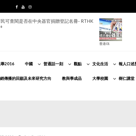
民可查閱是否在中央器官捐贈登記名冊- RTHK
+
香港01
舉2016
中國
普通話一刻
觀點
文化生活
報人口述
銷傳播的回顧及未來研究方向
教與學成品
大學校園
樹仁講堂