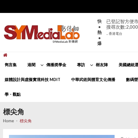
Skip
Skip
to
to
navigation
content
快
已登記智方便市
•
搜尋次數:2,000
熱
... 香港電台
•
爆
新傳網
SYMediaLab
雋言集
港聞
傳播奬學金
專訪
樹友陣
美國總統選
媒體設計與虛擬實境科技 MDIT
中華武術與體育文化傳播
數碼營
學・觀點
標尖角
Home
標尖角