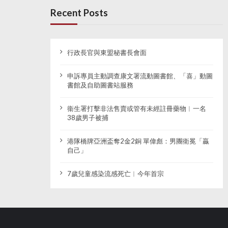
Recent Posts
行政長官與東盟秘書長會面
申訴專員主動調查康文署流動圖書館、「喜」動圖
書館及自助圖書站服務
衞生署打擊非法售賣或管有未經註冊藥物︱一名
38歲男子被捕
港隊橋牌亞洲盃奪2金2銅 單偉彪：男團衛冕「贏
自己」
7歲兒童感染流感死亡︱今年首宗