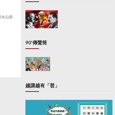
形火山岩
90’傳聲筒
越講越有「普」