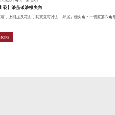
27, 2020
0
6916
出發】浪茄破浪標尖角
東壩，上回提及花山，其實還可行去「鄰居」標尖角：一個座落六角
 MORE