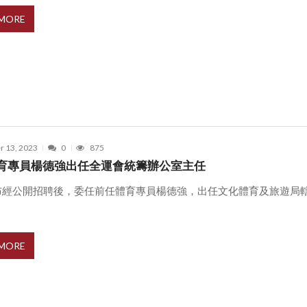
 MORE
r 13, 2023
0
875
育專員楊德強出任全運會統籌辦公室主任
布經公開招聘後，委任前任體育專員楊德強，出任文化體育及旅遊局
 MORE