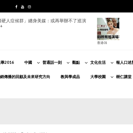
ion「僵硬人症候群」纏身美媒：或再舉辦不了巡演
+
香港01
舉2016
中國
普通話一刻
觀點
文化生活
報人口述
銷傳播的回顧及未來研究方向
教與學成品
大學校園
樹仁講堂