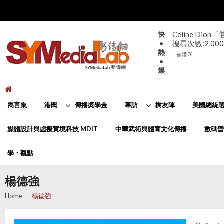
Skip
Skip
to
to
navigation
content
快
Celine D
•
搜尋次數:2,000
熱
... 香港01
•
爆
新傳網
SYMediaLab
雋言集
港聞
傳播奬學金
專訪
樹友陣
美國總統選
媒體設計與虛擬實境科技 MDIT
中華武術與體育文化傳播
數碼營
學・觀點
楊德強
Home
楊德強