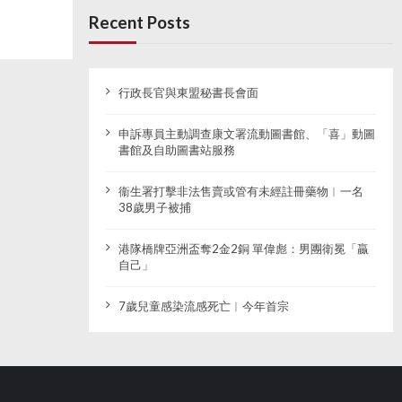
Recent Posts
行政長官與東盟秘書長會面
申訴專員主動調查康文署流動圖書館、「喜」動圖
書館及自助圖書站服務
衞生署打擊非法售賣或管有未經註冊藥物︱一名
38歲男子被捕
港隊橋牌亞洲盃奪2金2銅 單偉彪：男團衛冕「贏
自己」
7歲兒童感染流感死亡︱今年首宗