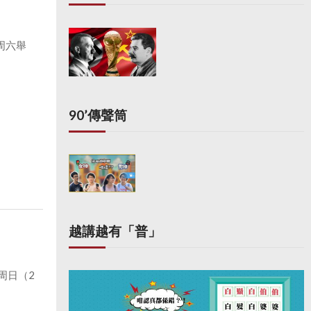
周六舉
90’傳聲筒
越講越有「普」
周日（2