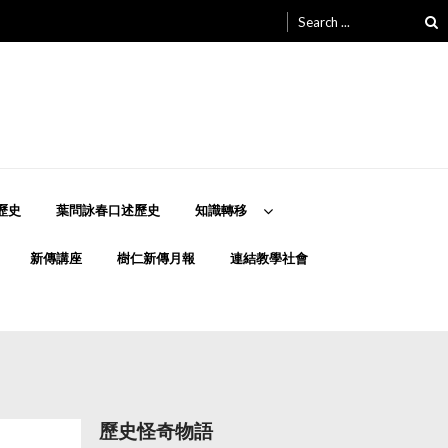
Search
for:
歷史
葉問詠春口述歷史
知識轉移
新傳講座
樹仁新傳月報
連結教學社會
歷史怪奇物語