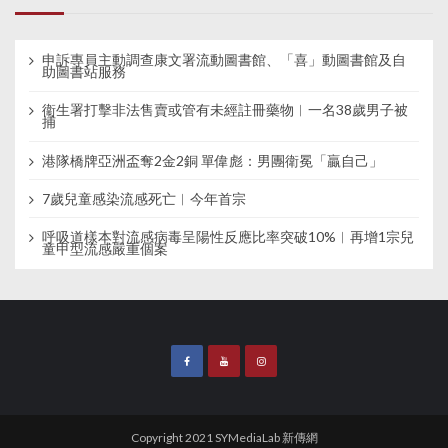
申訴專員主動調查康文署流動圖書館、「喜」動圖書館及自
助圖書站服務
衞生署打擊非法售賣或管有未經註冊藥物︱一名38歲男子被
捕
港隊橋牌亞洲盃奪2金2銅 單偉彪：男團衛冕「贏自己」
7歲兒童感染流感死亡︱今年首宗
呼吸道樣本對流感病毒呈陽性反應比率突破10%︱再增1宗兒
童甲型流感嚴重個案
Copyright 2021 SYMediaLab 新傳網