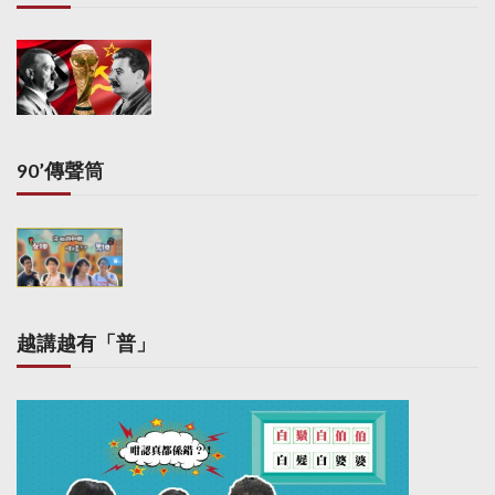
90’傳聲筒
越講越有「普」