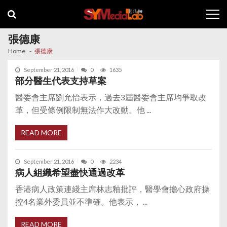
Skip
Skip
to
to
navigation
content
張德康
Home
張德康
September 21, 2016
0
1635
部分醫生代表支持草案
醫委會主席劉允怡表示，過去3屆醫委會主席均爭取改
革，但受條例限制無法作大改動。他 ...
READ MORE
September 21, 2016
0
2234
病人組織希望盡快通過改革
香港病人政策連綫主席林志釉批評，醫學會擔心政府操
控4名業外委員並不準確。他表示， ...
READ MORE