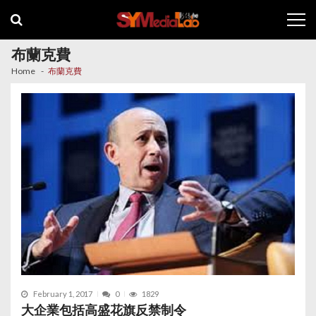
Skip
Skip
to
to
navigation
content
布蘭克費
Home
布蘭克費
February 1, 2017
0
1829
大企業包括高盛花旗反禁制令