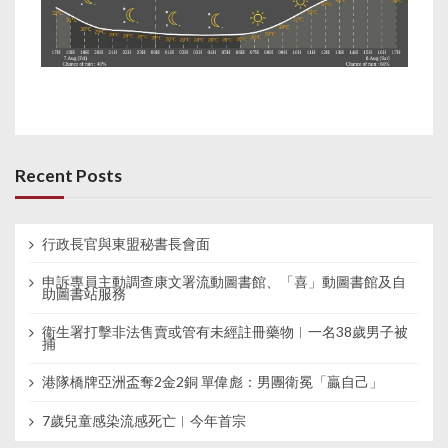
Recent Posts
行政長官與東盟秘書長會面
申訴專員主動調查康文署流動圖書館、「喜」動圖書館及自
助圖書站服務
衞生署打擊非法售賣或管有未經註冊藥物︱一名38歲男子被
捕
港隊橋牌亞洲盃奪2金2銅 單偉彪：男團衛冕「贏自己」
7歲兒童感染流感死亡︱今年首宗