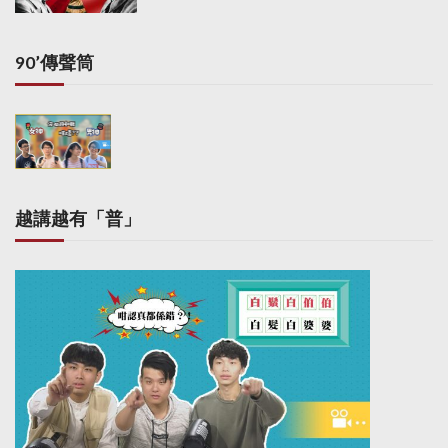
90’傳聲筒
越講越有「普」