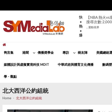
Skip
Skip
to
to
navigation
content
快
【NBA 熱火v
•
搜尋次數:2,000
熱
... 運動視界
•
爆
新傳網
SYMediaLab
雋言集
港聞
傳播奬學金
專訪
樹友陣
美國總統選
媒體設計與虛擬實境科技 MDIT
中華武術與體育文化傳播
數碼營
學・觀點
北大西洋公約組統
Home
北大西洋公約組統