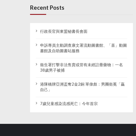
Recent Posts
行政長官與東盟秘書長會面
申訴專員主動調查康文署流動圖書館、「喜」動圖
書館及自助圖書站服務
衞生署打擊非法售賣或管有未經註冊藥物︱一名
38歲男子被捕
港隊橋牌亞洲盃奪2金2銅 單偉彪：男團衛冕「贏
自己」
7歲兒童感染流感死亡︱今年首宗