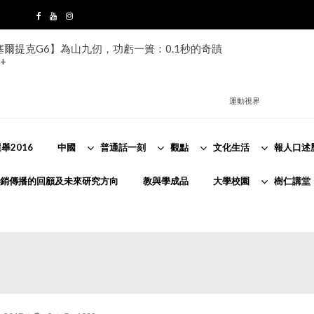
s塞爾提克G6】為山九仞，功虧一簣：0.1秒的奇蹟
+
運動視界
舉2016
中國
普通話一刻
觀點
文化生活
報人口述
銷傳播的回顧及未來研究方向
教與學成品
大學校園
樹仁講堂