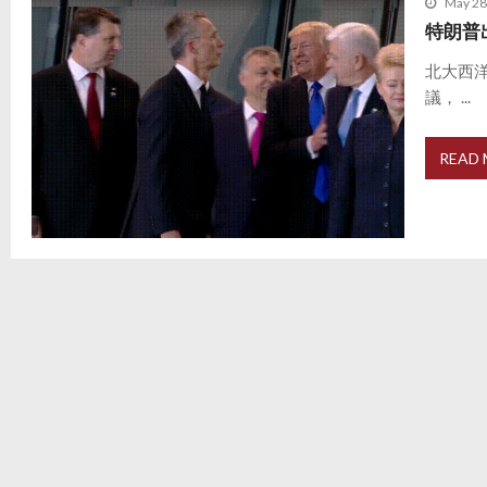
May 28
特朗普
北大西洋
議， ...
READ