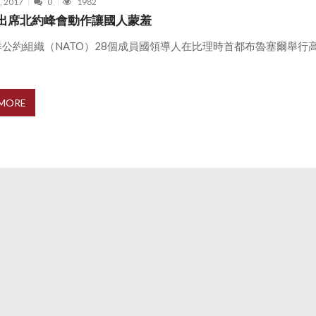
, 2017
0
1982
出席北約峰會動作讓國人蒙羞
公約組織（NATO）28個成員國領導人在比理時首都布魯塞爾舉行
 MORE