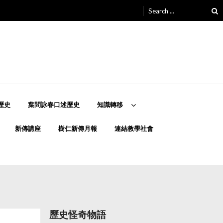
Search
for:
歷史
葉問詠春口述歷史
知識轉移
新傳講座
樹仁新傳月報
連結教學社會
歷史怪奇物語