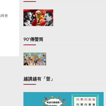
高峰會
90’傳聲筒
越講越有「普」