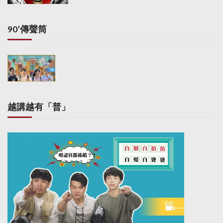
90’傳聲筒
越講越有「普」