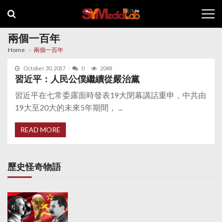
Skip
Skip
to
to
navigation
content
兩個一百年
Home
兩個一百年
October 30, 2017
0
2048
習近平：人民公僕繼續從嚴治黨
習近平在七常委露面時發表19大閉幕講話重申，中共由
19大至20大的未來5年期間， ...
READ MORE
歷史怪奇物語