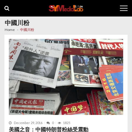
Skip
Skip
to
to
navigation
content
中國川粉
Home
中國川粉
December 29, 2016
0
1825
美國之音：中國特朗普粉絲受震動