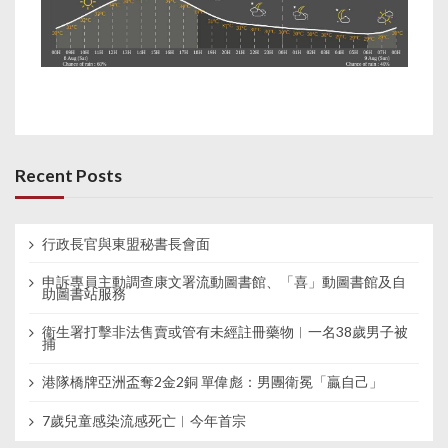
Recent Posts
行政長官與東盟秘書長會面
申訴專員主動調查康文署流動圖書館、「喜」動圖書館及自
助圖書站服務
衞生署打擊非法售賣或管有未經註冊藥物︱一名38歲男子被
捕
港隊橋牌亞洲盃奪2金2銅 單偉彪：男團衛冕「贏自己」
7歲兒童感染流感死亡︱今年首宗