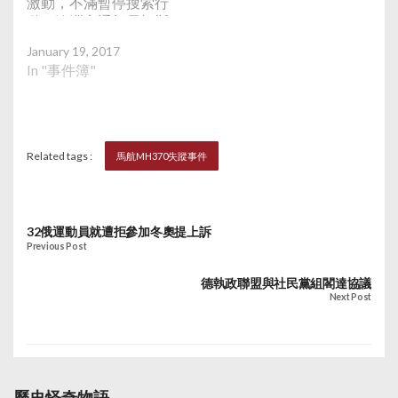
激動，不滿暫停搜索行
動。澳洲交通部長切斯
特表示：「當我們取得
January 19, 2017
一些資料，數據或者新
In "事件簿"
突破，顯示飛機的確實
位置，我們看到時會知
道，專家看到時亦會知
道，之後我們會與馬來
西亞商討，和我們的三
Related tags :
馬航MH370失蹤事件
方合作夥伴商討下一步
行動，所以這並不是完
全無法重啟。」另外，
馬航提議遇難者家屬選
32俄運動員就遭拒參加冬奧提上訴
出4名代表到馬來西亞
Previous Post
與馬航管理層會面。
德執政聯盟與社民黨組閣達協議
Next Post
歷史怪奇物語