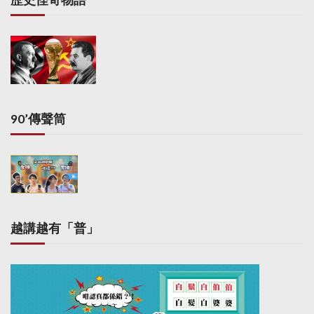
90’傳聲筒
越講越有「普」