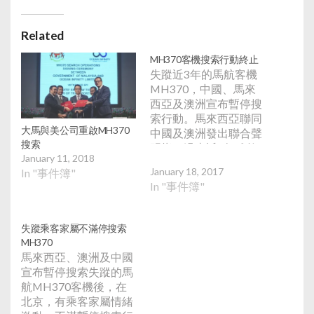
Related
MH370客機搜索行動終止
失蹤近3年的馬航客機
MH370，中國、馬來
西亞及澳洲宣布暫停搜
索行動。馬來西亞聯同
大馬與美公司重啟MH370
中國及澳洲發出聯合聲
搜索
明指，過去近3年雖然
January 11, 2018
利用最先進科技及一流
January 18, 2017
In "事件簿"
專家在印度洋水底搜尋
In "事件簿"
失蹤客機下落，但在完
成掃瞄12萬平方公里的
海域後仍無功而還，故
失蹤乘客家屬不滿停搜索
決定終止搜索行動。
MH370
馬來西亞、澳洲及中國
宣布暫停搜索失蹤的馬
航MH370客機後，在
北京，有乘客家屬情緒