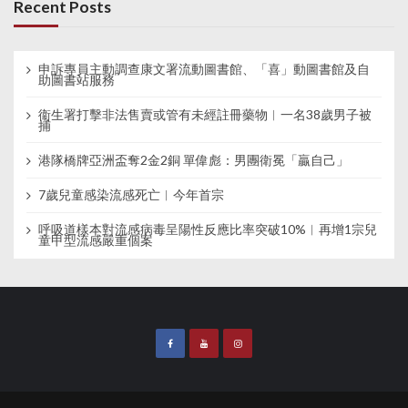
Recent Posts
申訴專員主動調查康文署流動圖書館、「喜」動圖書館及自
助圖書站服務
衞生署打擊非法售賣或管有未經註冊藥物︱一名38歲男子被
捕
港隊橋牌亞洲盃奪2金2銅 單偉彪：男團衛冕「贏自己」
7歲兒童感染流感死亡︱今年首宗
呼吸道樣本對流感病毒呈陽性反應比率突破10%︱再增1宗兒
童甲型流感嚴重個案