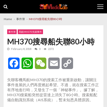
Skip
Skip
to
to
navigation
content
Home
事件簿
MH370搜尋船失聯80小時
事件簿
馬航MH370失蹤事件
MH370搜尋船失聯80小時
February 8, 2018
0
2272
Facebook
WhatsApp
WeChat
Email
Copy
Link
失聯客機馬航MH370的搜索工作被重新啟動，讓關注
事件進展的人們再度燃起希望。不過，就在搜索工作正
有序地進行時，又發生了一個「神秘事件」。據了解，
MH370搜索船突然從雷達上消失了80小時。搜索船配
備自動識別系統（AIS系統），暫未知悉具體原因。