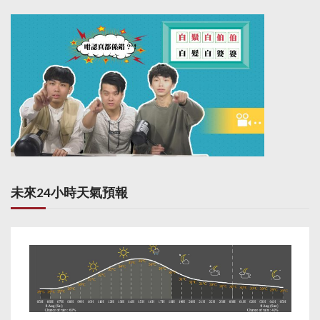
位才改變立場，以及將
他與名聲欠佳的英國獨
立黨（UKIP）黨魁法
拉奇拉上關係等。
未來24小時天氣預報