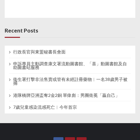
Recent Posts
行政長官與東盟秘書長會面
申訴專員主動調查康文署流動圖書館、「喜」動圖書館及自
助圖書站服務
衞生署打擊非法售賣或管有未經註冊藥物︱一名38歲男子被
捕
港隊橋牌亞洲盃奪2金2銅 單偉彪：男團衛冕「贏自己」
7歲兒童感染流感死亡︱今年首宗