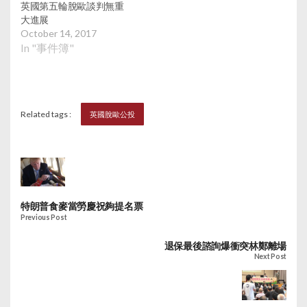
收看電視和乘坐巴士都
英國第五輪脫歐談判無重
可能受影響。歐思邦則
大進展
指，脫歐的英國將變
October 14, 2017
小，軍隊規模亦得縮
In "事件簿"
小，即少些戰機、軍艦
與士兵保護我們，估計
國防預算起碼減少10億
至15億英鎊，除了威脅
Related tags :
英國脫歐公投
經濟安全還威脅着實體
國家安全。 新任倫敦市
長薩迪克汗接受美聯社
訪問，呼籲支持英國留
歐的政治領袖團結，指
若留歐派政治領袖確信
歐盟對英國人維持現有
特朗普食麥當勞慶祝夠提名票
生活方式極為重要，那
Previous Post
麼他們應團結一致，說
退保最後諮詢爆衝突林鄭離場
服選民為未來籌謀，認
Next Post
為目前民眾不應再經執
政保守黨內訌之五稜鏡
探討留歐脫歐問題，比
黨派政治更重要的是，