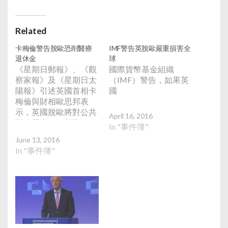
Related
卡梅倫警告脫歐恐削醫療
IMF警告英脫歐嚴重損害全
退休金
球
《星期日郵報》、《觀
國際貨幣基金組織
察家報》及《星期日太
（IMF）警告，如果英
陽報》引述英國首相卡
國
梅倫與財相歐思邦表
示，英國脫歐將對公共
April 16, 2016
財政帶來200億至400
In "事件簿"
億英鎊財政壓力，隨之
June 13, 2016
而來必然是緊縮政策，
In "事件簿"
而且醫療開支亦將受
壓，如果英國退出歐
盟，經濟將會嚴重受
損，導致公共財政出現
黑洞，養老金和公立國
民健康服務（NHS）可
能面臨削減，民眾免費