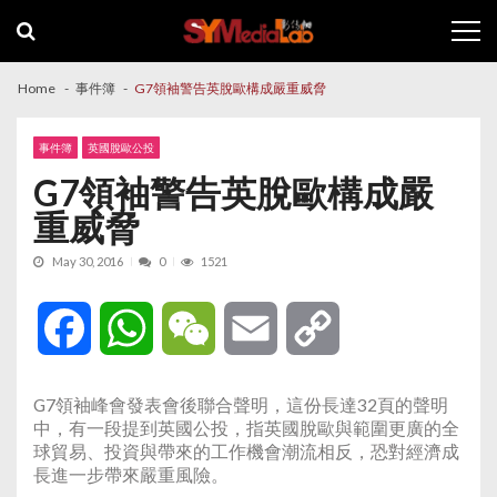
Skip
Skip
to
to
navigation
content
Home
事件簿
G7領袖警告英脫歐構成嚴重威脅
事件簿
英國脫歐公投
G7領袖警告英脫歐構成嚴
重威脅
May 30, 2016
0
1521
Facebook
WhatsApp
WeChat
Email
Copy
Link
G7領袖峰會發表會後聯合聲明，這份長達32頁的聲明
中，有一段提到英國公投，指英國脫歐與範圍更廣的全
球貿易、投資與帶來的工作機會潮流相反，恐對經濟成
長進一步帶來嚴重風險。