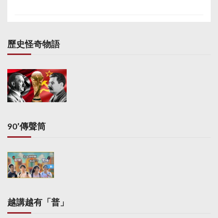
留歐脫歐對英國下一代
的影響。他呼籲選民細
心思考脫歐對英國經濟
帶來的負面影響。 另
歷史怪奇物語
外，《星期日郵報》報
道，支持脫歐的前倫敦
市長約翰遜承認曾與黨
友Alec Shelbrooke商討
究竟有多少黨員支持向
卡梅倫逼宮，但強調兩
人亦提及如何在卡梅倫
的領導下維持保守黨團
90’傳聲筒
結。有分析認為，公投
暴露保守黨分歧。卡梅
倫曾稱自己不想公投變
成保守派内訌。早前
《每日電訊報》引述消
息稱，留歐派有意祭出
「剷除約翰遜」策略，
越講越有「普」
包括指控約翰遜並非真
心脫歐派，只因覬覦相