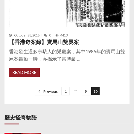
October 28, 2016
0
4413
【香港奇案錄】寶馬山雙屍案
香港發生過多宗駭人的兇殺案，其中1985年的寶馬山雙
屍案轟動一時，亦揭示了當時嚴 ...
READ MORE
P
o
…
Previous
1
9
10
s
t
s
歷史怪奇物語
p
a