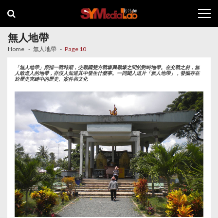
Skip
Skip
to
to
navigation
content
無人地帶
Home
無人地帶
Page 10
「無人地帶」原指一戰時期，交戰國雙方戰壕興戰壕之間的對峙地帶。在交戰之前，無
人敢進入的地帶，亦沒人知道其中發生什麼事。一同闖入這片「無人地帶」，發掘存在
於歷史夾縫中的歷史、案件和文化