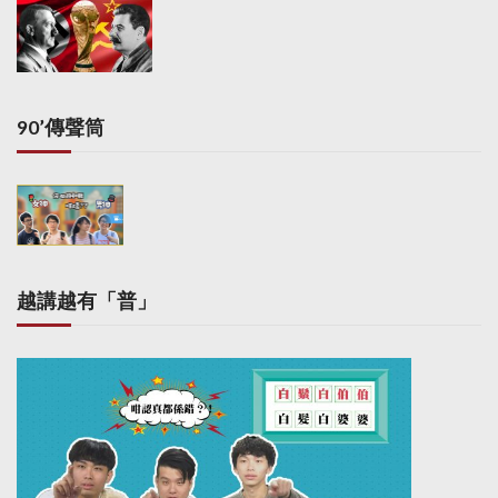
g
i
n
a
90’傳聲筒
t
i
o
n
越講越有「普」