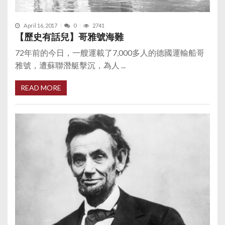
April 16, 2017
0
2741
【歷史有話兒】哥雅號海難
72年前的今日，一艘運載了7,000多人的德國運輸船哥
雅號，遭蘇聯潛艇擊沉，為人 ...
READ MORE