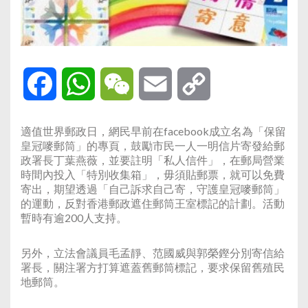
Facebook
WhatsApp
WeChat
Email
Copy
Link
適值世界郵政日，網民早前在facebook成立名為「保留
皇冠嘜郵筒」的專頁，鼓勵市民一人一明信片寄發給郵
政署長丁葉燕薇，並要註明「私人信件」，在郵局營業
時間內投入「特別收集箱」，毋須貼郵票，就可以免費
寄出，期望透過「自己訴求自己寄，守護皇冠嘜郵筒」
的運動，反對香港郵政遮住郵筒王室標記的計劃。活動
暫時有逾200人支持。
另外，立法會議員毛孟靜、范國威與郭榮鏗分別寄信給
署長，關注署方打算遮蓋舊郵筒標記，要求保留舊殖民
地郵筒。