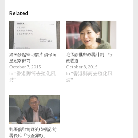
Related
網民發起寄明信片 倡保留
毛孟靜批郵政署計劃：行
皇冠嘜郵筒
政霸道
October 7, 2015
October 8, 2015
In "香港郵筒去殖化風
In "香港郵筒去殖化風
波"
波"
郵署倡郵筒遮英殖標記 前
署長斥「欲蓋彌彰」