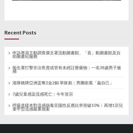
Recent Posts
申訴專員主動調查康文署流動圖書館、「喜」動圖書館及自
助圖書站服務
衞生署打擊非法售賣或管有未經註冊藥物︱一名38歲男子被
捕
港隊橋牌亞洲盃奪2金2銅 單偉彪：男團衛冕「贏自己」
7歲兒童感染流感死亡︱今年首宗
呼吸道樣本對流感病毒呈陽性反應比率突破10%︱再增1宗兒
童甲型流感嚴重個案