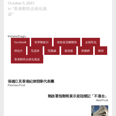
October 5, 2015
In "香港郵筒去殖化風
波"
Related tags :
facebook
世界郵政日
保留皇冠嘜郵筒
去殖民化
明信片
毛孟靜
范國威
葉燕薇
郭榮鏗
郵筒
香港郵筒去殖化風波
張德江見香港紀律部隊代表團
Previous Post
郵政署指郵筒展示皇冠標記「不適合」
Next Post