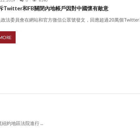
 22, 2019
0
6140
斥Twitter和FB關閉內地帳戶因對中國懷有敵意
政法委員會在網站和官方微信公眾號發文，回應超過20萬個Twitter和 
 MORE
約地區法院進行 ...