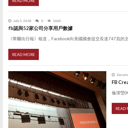
READ MORE
July 5, 2018
0
1660
fb認與52家公司分享用戶數據
《華爾街日報》報道，Facebook向美國國會提交長達747頁的文件
READ MORE
Decemb
FB C
倫潔瑩(Ki
READ