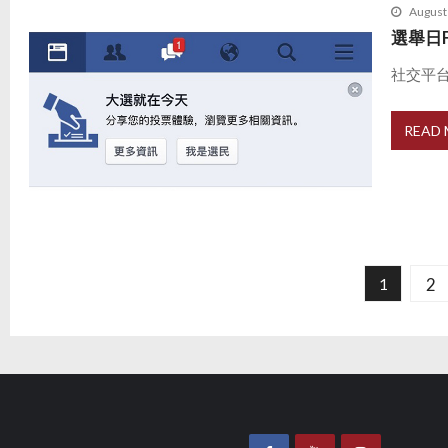
August
選舉日
社交平台
READ
P
o
2
1
s
t
s
p
a