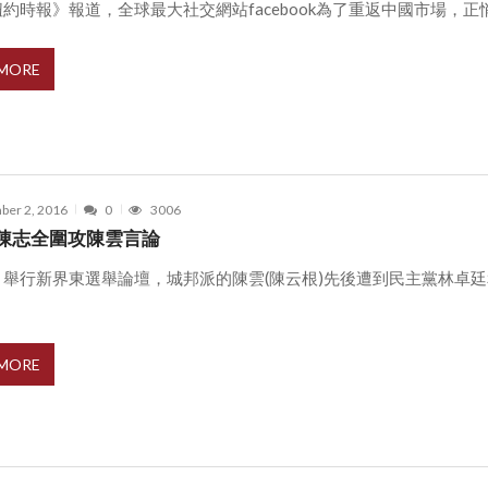
約時報》報道，全球最大社交網站facebook為了重返中國市場，正悄悄開
 MORE
ber 2, 2016
0
3006
陳志全圍攻陳雲言論
目舉行新界東選舉論壇，城邦派的陳雲(陳云根)先後遭到民主黨林卓
 MORE