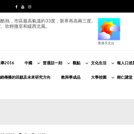
酷熱，市區最高氣溫約33度，新界再高兩三度。
霞。吹輕微至和緩西北風。
香港天文台
舉2016
中國
普通話一刻
觀點
文化生活
報人口述
銷傳播的回顧及未來研究方向
教與學成品
大學校園
樹仁講堂