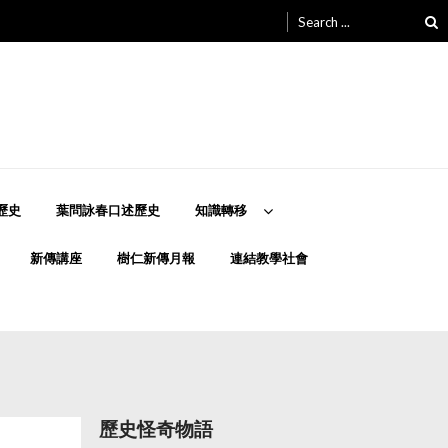
Search
for:
歷史
葉問詠春口述歷史
知識轉移
新傳講座
樹仁新傳月報
連結教學社會
歷史怪奇物語