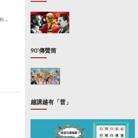
...
90’傳聲筒
越講越有「普」