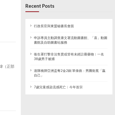
Recent Posts
行政長官與東盟秘書長會面
申訴專員主動調查康文署流動圖書館、「喜」動圖
書館及自助圖書站服務
衞生署打擊非法售賣或管有未經註冊藥物︱一名
38歲男子被捕
煒（正部
港隊橋牌亞洲盃奪2金2銅 單偉彪：男團衛冕「贏
自己」
7歲兒童感染流感死亡︱今年首宗