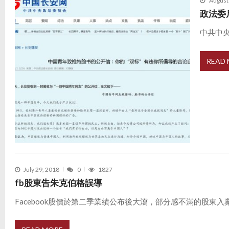
August
政法委
中共中央
READ
July 29, 2018
0
1827
fb股東告朱克伯格誤導
Facebook股價於第二季業績公布後大瀉，部分感不滿的股東入稟紐