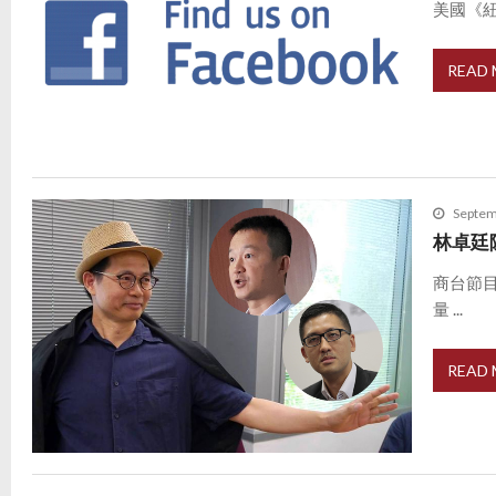
美國《紐
READ
Septem
林卓廷
商台節
量 ...
READ