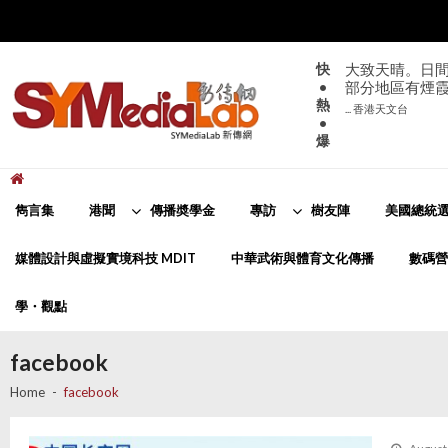
Skip
Skip
to
to
navigation
content
快
大致天晴。日間
•
部分地區有煙
熱
... 香港天文台
•
爆
新傳網
SYMediaLab
雋言集
港聞
傳播奬學金
專訪
樹友陣
美國總統選
媒體設計與虛擬實境科技 MDIT
中華武術與體育文化傳播
數碼營
學・觀點
facebook
Home
facebook