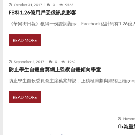
October 31, 2017
0
9565
FB料1.26億用戶受俄訊息影響
《華爾街日報》獲得一份證詞顯示，Facebook估計約有1.26億人可
READ MORE
September 4, 2017
0
1962
防止學生自殺會冀網上監察自殺傾向學童
防止學生自殺委員會主席葉兆輝說，正積極籌劃與網絡巨頭google和fa
READ MORE
Novemb
fb為