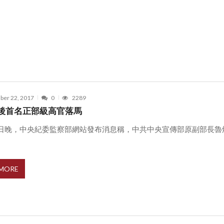
er 22, 2017
0
2289
後首名正部級高官落馬
21日晚，中央紀委監察部網站發布消息稱，中共中央宣傳部原副部長魯
 MORE