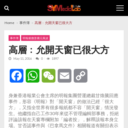
Skip
Skip
to
to
navigation
content
Home
事件簿
高層﹕允開天窗已很大方
事件簿
明報裁撤姜國元風波
高層﹕允開天窗已很大方
May 11, 2016
0
1897
Facebook
WhatsApp
WeChat
Email
Copy
Link
身兼香港報業公會主席的明報集團營運總裁甘煥騰回應
事件，形容《明報》對「開天窗」的做法已經「很大
方」，又指全世界有很多報紙都不容「開天窗」情況發
生。他繼指自己工作30年來從不管理編輯部事務，拒絕
評論該報在天窗專欄附加「編者按」，解釋該報本身立
場。甘否認事件與《巴拿馬文件》相關報道有關但表示