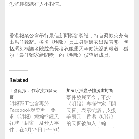
怎解釋都總有人不相信。
香港報業公會舉行最佳新聞獎頒獎禮，特首梁振英亦有
出席並致辭。多名《明報》員工身穿黑衣出席表態，包
括憑劍橋護老院脫光長者衣服露天等候洗澡的報道，獲
頒「最佳獨家新聞獎」的《明報》偵查組成員。
Related
工會促撤回 作家接力開天
加東版插豐子愷漫畫封窗
窗
事件發展至今，不少
明報職工協會再於
《明報》專欄作家「開
Facebook發聲明，要
天窗」表示抗議，支援
求《明報》總編輯鍾天
姜國元。香港《明報》
祥就「封窗」及炒人事
的天窗被加入「編
件，在4月25日下午5時
按」，而加拿大副刊專
前回應訴求，包括承認
欄中，原本3個作者