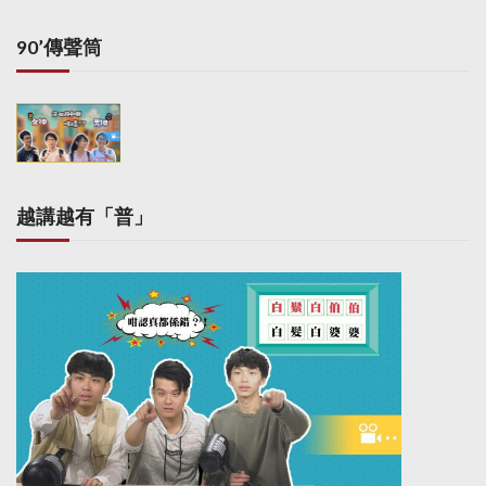
90’傳聲筒
越講越有「普」