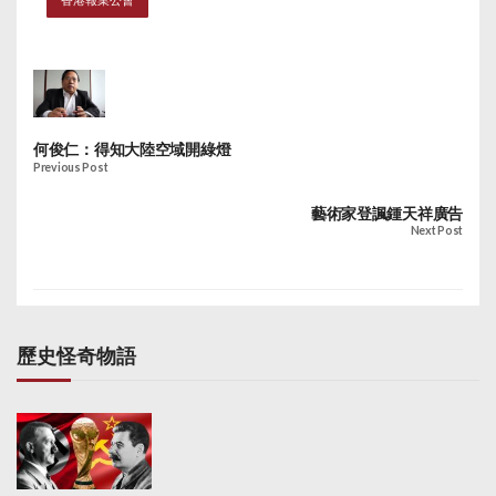
指作家開天窗可看到該
豐子愷封了3個天
企圖阻礙專欄作者的表
報的胸襟，批評加插
窗。」陳惜姿則批評，
達自由，認為其手法不
「編按」不尊重作家。
「雋語的作者，就是幾
能接受，令人憂慮他捍
中大新聞與傳播學院講
個作者名字的諧音。指
衛新聞及言論自由的決
師譚蕙芸的《七齣好
桑罵槐，廉價如斯，心
心及能力，對事件感憤
戲》亦會加入。
胸狹窄，令人失望。這
怒及失望。關注組亦指
樣的明報，還是明報
何俊仁：得知大陸空域開綠燈
鍾突然煞停印刷程序，
嗎？」
Previous Post
會導致《明報》經濟損
失，亦有違公司稱要有
藝術家登諷鍾天祥廣告
效運用及節省資源的目
Next Post
標。
歷史怪奇物語