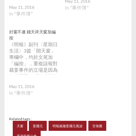
May 11, 2016
處理時代版封窗事件手
「開天窗」的位置，遭
May 11, 2016
In "事件簿"
法錯誤，停止阻礙專欄
3幅豐子愷的作品取
In "事件簿"
作家表達自由，撤回解
代。作者姓名亦被改
僱執行總編輯姜國元先
名，分別是吾子心、愚
生的決定，並就粗暴解
若薇和塵識之，暗諷作
封窗不遂 鍾天祥天窗加編
僱安排負責及道歉，交
家們。明報職工協會表
按
代營運情况，就任何節
示，封窗事件反映加東
《明報》副刊〈星期日
省資源方案，需諮詢員
版編輯自主已失守，擔
生活〉3篇「開天窗」
工及工會代表，並在編
心蔓延至香港《明
專欄中，均於文尾加
輯部管理層共識下進
報》。 吳志森和余若
「編按」，重複該報對
行。如有關要求不獲回
薇於Facebook上載加
裁姜事件的立場是因為
應，工會行動將會升
東版版面的相片，吳在
資源問題。明報職工協
級。 於《明報》寫專
留言表示，「以豐子愷
會在Facebook表示，
欄《左右飯局》的李慧
的漫畫填塞，做法相當
May 11, 2016
據了解版面交付印刷，
玲透露聯合多名專欄作
拙劣。繼小鳯姐後，豐
In "事件簿"
原本休假的鍾天祥，突
家，未來數天接力開天
子愷喺加拿大好唔得
返編輯室，叫停副刊印
窗，包括民主黨創黨主
閒。」吳稱，「開天窗
刷，並提議「封窗」。
席李柱銘。李柱銘承認
批判炒安裕的文章陸續
經內部斡旋後，「天
於《法政隨筆》「開天
有來，睇你填得幾
Related tags :
窗」才得以保留，但加
窗」，僅寫上標題：難
多？」余若薇則留言，
天窗
姜國元
明報裁撤姜國元風波
甘煥騰
入編按段落，再重新付
道明報也姓「黨」，他
「明報加拿大東部版用
印。 工會關注鍾天祥
香港報業公會