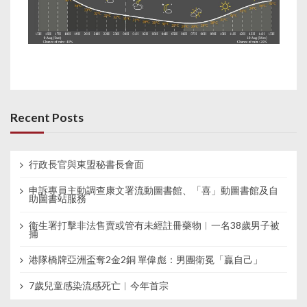
Recent Posts
行政長官與東盟秘書長會面
申訴專員主動調查康文署流動圖書館、「喜」動圖書館及自
助圖書站服務
衞生署打擊非法售賣或管有未經註冊藥物︱一名38歲男子被
捕
港隊橋牌亞洲盃奪2金2銅 單偉彪：男團衛冕「贏自己」
7歲兒童感染流感死亡︱今年首宗