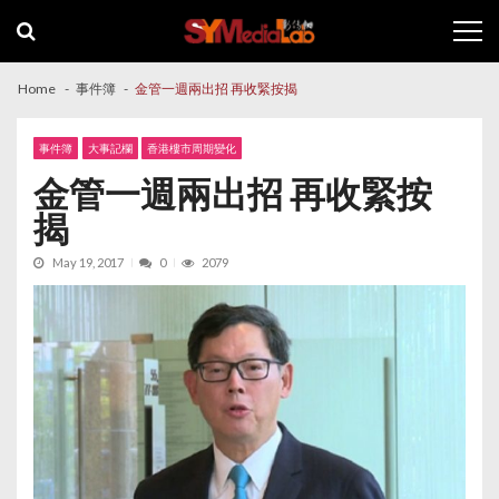
Skip
Skip
to
to
navigation
content
Home
事件簿
金管一週兩出招 再收緊按揭
事件簿
大事記欄
香港樓市周期變化
金管一週兩出招 再收緊按
揭
May 19, 2017
0
2079