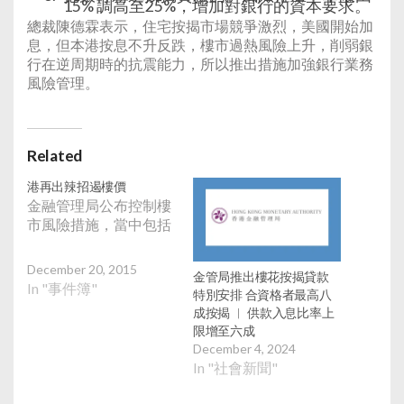
15% 調高至25%，增加對銀行的資本要求。
總裁陳德霖表示，住宅按揭市場競爭激烈，美國開始加
息，但本港按息不升反跌，樓市過熱風險上升，削弱銀
行在逆周期時的抗震能力，所以推出措施加強銀行業務
風險管理。
Related
港再出辣招遏樓價
金融管理局公布控制樓
市風險措施，當中包括
December 20, 2015
金管局推出樓花按揭貸款
In "事件簿"
特別安排 合資格者最高八
成按揭 ︱ 供款入息比率上
限增至六成
December 4, 2024
In "社會新聞"