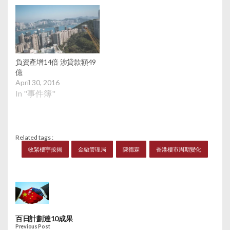
負資產增14倍 涉貸款額49
億
April 30, 2016
In "事件簿"
Related tags :
收緊樓宇按揭
金融管理局
陳德霖
香港樓市周期變化
百日計劃達10成果
Previous Post