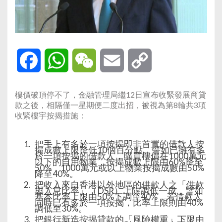
Facebook
WhatsApp
WeChat
Email
Copy
Link
樓價破頂停不了，金融管理局繼12日宣布收緊發展商貸
款之後，相隔僅一星期便二度出招，被視為第8輪共3項
收緊樓宇按揭措施：
把手上有多於一項按揭即非首置的借款人按
揭成數上限降低10個百分點。譬如已擁有多
於一項按揭的借款人，購買樓價在1000萬元
以下的自用物業，按揭成數上限由60%降至
50%，1000萬元或以上物業按揭成數由50%
降至40%。
把收入來自香港以外地區的供款人之「供款
與入息比率」（DSR）上限調低一成，譬如
基本比率上限由50%下調至40%，若借款人
同時已有多於一項按揭，比率上限則由40%
調低至30%。
把銀行新造按揭貸款的「風險權重」下限由