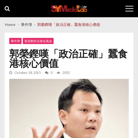
Skip
Skip
to
to
navigation
content
Home
事件簿
郭榮鏗嘆「政治正確」蠶食港核心價值
事件簿
香港郵筒去殖化風波
郭榮鏗嘆「政治正確」蠶食
港核心價值
October 18, 2015
0
2052