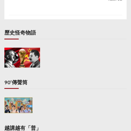
歷史怪奇物語
90’傳聲筒
越講越有「普」