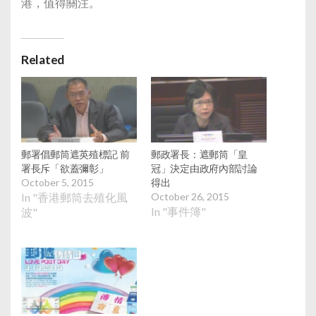
港，值得關注。
Related
郵署倡郵筒遮英殖標記 前
郵政署長：遮郵筒「皇
署長斥「欲蓋彌彰」
冠」決定由政府內部討論
October 5, 2015
得出
In "香港郵筒去殖化風
October 26, 2015
In "事件簿"
波"