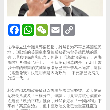
Facebook
WhatsApp
WeChat
Email
Copy
Link
法律界立法會議員郭榮鏗指，雖然香港不再是英國殖民
地，但郵筒的英國皇室徽號反映香港曾是殖民地的過
去，理應獲保留和紀念，但為了「讓政治優先」，連郵
筒的社會價值也賠上。「令我感到困惑的是，已用上數
以十年的郵筒的英國皇家徽章已被抨擊為不適當，這個
（遮蓋徽號）決定明顯是因為政治……不要讓歷史消失
於這一代。」
郭榮鏗認為郵政署擬遮蓋郵筒英國皇室徽號、港大遴選
副校長風波及「三權分立」爭議，可見香港核心價值正
逐漸被「政治正確」蠶食，雖然香港在「一國兩制」下
享有「高度自治」，但中國政治文化已慢慢蔓延至香