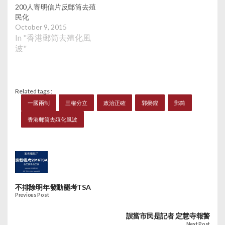
200人寄明信片反郵筒去殖
民化
October 9, 2015
In "香港郵筒去殖化風
波"
Related tags :
一國兩制
三權分立
政治正確
郭榮鏗
郵筒
香港郵筒去殖化風波
不排除明年發動罷考TSA
Previous Post
誤當市民是記者 定慧寺報警
Next Post