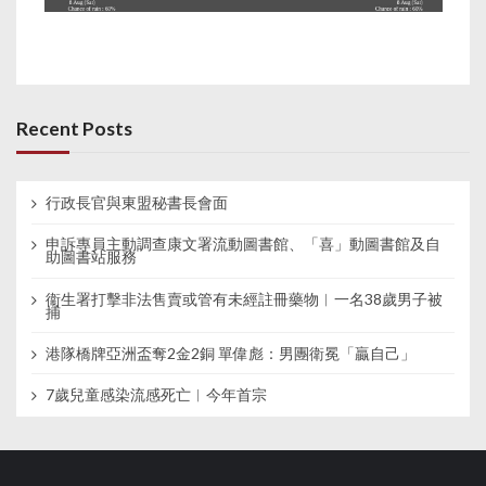
Recent Posts
行政長官與東盟秘書長會面
申訴專員主動調查康文署流動圖書館、「喜」動圖書館及自
助圖書站服務
衞生署打擊非法售賣或管有未經註冊藥物︱一名38歲男子被
捕
港隊橋牌亞洲盃奪2金2銅 單偉彪：男團衛冕「贏自己」
7歲兒童感染流感死亡︱今年首宗