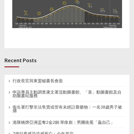
Recent Posts
行政長官與東盟秘書長會面
申訴專員主動調查康文署流動圖書館、「喜」動圖書館及自
助圖書站服務
衞生署打擊非法售賣或管有未經註冊藥物︱一名38歲男子被
捕
港隊橋牌亞洲盃奪2金2銅 單偉彪：男團衛冕「贏自己」
7歲兒童感染流感死亡︱今年首宗