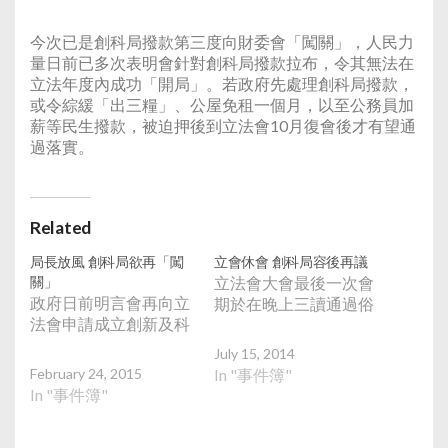
今次已是創科局撥款第三度向財委會「闖關」，人民力
量日前已多次表明會針對創科局撥款拉布，令其無法在
立法年度內成功「開局」。若政府先處理創科局撥款，
或令綜緩「出三糧」、公屋免租一個月，以至公務員加
薪等民生撥款，被迫押後到立法會10月復會後才有望通
過落實。
Related
局長放風 創科局欲再「闖
立會休會 創科局容後再議
關」
立法會大會最後一次會
政府日前明言會再向立
期於在晚上三讀通過俗
法會申請成立創新及科
July 15, 2014
February 24, 2015
In "事件簿"
In "事件簿"