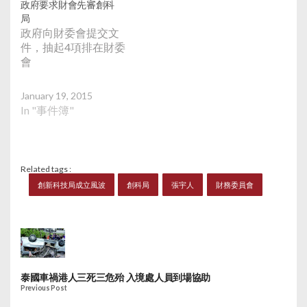
政府要求財會先審創科
局
政府向財委會提交文
件，抽起4項排在財委
會
January 19, 2015
In "事件簿"
Related tags :
創新科技局成立風波
創科局
張宇人
財務委員會
泰國車禍港人三死三危殆 入境處人員到場協助
Previous Post