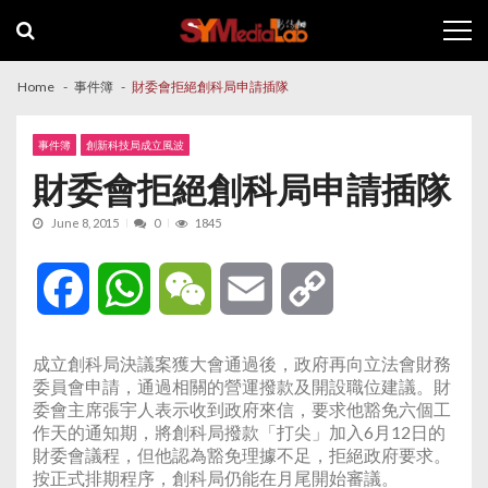
Skip
Skip
to
to
navigation
content
Home
事件簿
財委會拒絕創科局申請插隊
事件簿
創新科技局成立風波
財委會拒絕創科局申請插隊
June 8, 2015
0
1845
Facebook
WhatsApp
WeChat
Email
Copy
Link
成立創科局決議案獲大會通過後，政府再向立法會財務
委員會申請，通過相關的營運撥款及開設職位建議。財
委會主席張宇人表示收到政府來信，要求他豁免六個工
作天的通知期，將創科局撥款「打尖」加入6月12日的
財委會議程，但他認為豁免理據不足，拒絕政府要求。
按正式排期程序，創科局仍能在月尾開始審議。