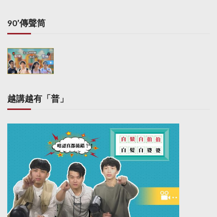
90’傳聲筒
越講越有「普」