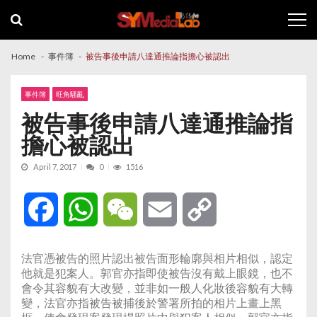
Skip
Skip
to
to
navigation
content
Home
事件簿
被告事後申請八達通推論指擔心被認出
事件簿
旺角騷亂
被告事後申請八達通推論指
擔心被認出
April 7, 2017
0
1516
Facebook
WhatsApp
WeChat
Email
Copy
Link
法官憑被告的照片認出被告面形輪廓與相片相似，認定
他就是犯案人。郭官亦指即使被告沒有戴上眼鏡，也不
會令其容貌有大改變，並非如一般人化妝後容貌有大轉
變，法官亦指被告被捕後於警署所拍的相片上畫上黑