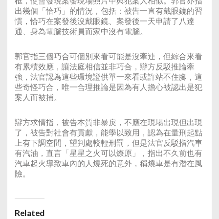
框，使會發現案發現場照片中與犯案人相似。郭官亦指
出幾個「恰巧」的情況，包括：被告一直有戴眼鏡的習
慣，恰巧在案發後沒戴眼鏡、案發後一天申請了八達
通、身為電腦技術員而家中沒有電腦。
郭官指三個巧合可個別來看可能是沒牽連，但綜合來看
有累積效應，讓法庭相信並非巧合，辯方反駁推論牽
強，法官認為這些環境證供單一來看或許站不住腳，這
些奇怪巧合，唯一合理推論是因為有人擔心被認出是犯
案人而被捕。
辯方求情指，被告本質非暴戾，不應在現場出現但出現
了，被告對社會有貢獻，能學以致用，認為在量刑起點
上有下調空間，望判處較輕刑罰，但是法官反駁指汽車
有汽油，直言「星星之火可以燎原」，指出不久前也有
汽車起火導致車內的人燒死的意外，稱燒車是有潛在風
險。
Related