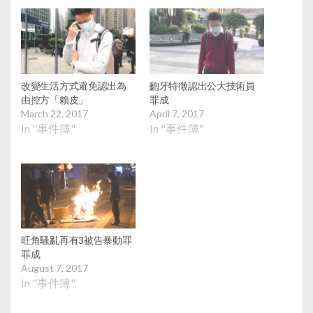
改變生活方式避免認出為
齙牙特徵認出公大技術員
由控方「賴皮」
罪成
March 22, 2017
April 7, 2017
In "事件簿"
In "事件簿"
旺角騷亂再有3被告暴動罪
罪成
August 7, 2017
In "事件簿"