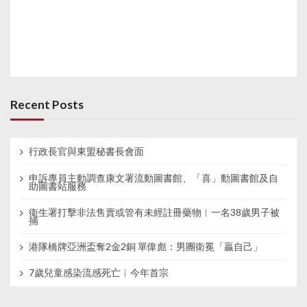
Recent Posts
行政長官與東盟秘書長會面
申訴專員主動調查康文署流動圖書館、「喜」動圖書館及自
助圖書站服務
衞生署打擊非法售賣或管有未經註冊藥物︱一名38歲男子被
捕
港隊橋牌亞洲盃奪2金2銅 單偉彪：男團衛冕「贏自己」
7歲兒童感染流感死亡︱今年首宗