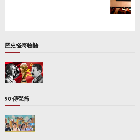
歷史怪奇物語
90’傳聲筒