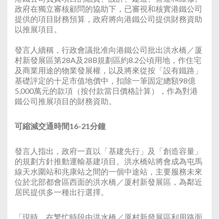
政府在獨立審核顧問的協助下，已審視和核實港鐵公司
提供的項目財務預算，政府將向港鐵公司提供財務資助
以推展項目。
發言人續稱，行政會議批准向港鐵公司批出洪水橋／厦
村新發展區第28A及28B規劃區約8.2公頃用地，作住宅
及商業用途的物業發展權，以及將來從按「設有鐵路」
基礎評定的十足市值地價中，扣除一筆固定總額98億
5,000萬元的款項（按付款當日價格計算），作為對港
鐵公司推展項目的財務資助。
可縮減交通時間16-21分鐘
發言人指出，政府一直以「基建先行」及「創造容量」
的規劃方針推動運輸基建項目。洪水橋站將會成為屯馬
線天水圍站和兆康站之間的一個中途站，主要服務未來
位於北部都會區西面的洪水橋／厦村新發展區，為鄰近
居民提供多一種出行選擇。
「現時，在繁忙時段由洪水橋／厦村新發展區利用路面