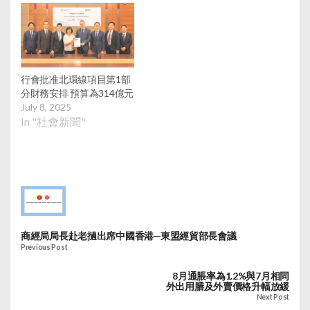
行會批准北環線項目第1部
分財務安排 預算為314億元
July 8, 2025
In "社會新聞"
商經局局長赴老撾出席中國香港─東盟經貿部長會議
Previous Post
8月通脹率為1.2%與7月相同
外出用膳及外賣價格升幅放緩
Next Post