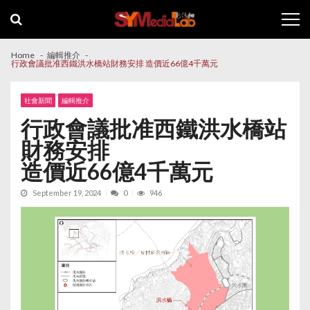
Skip
Skip
to
to
navigation
content
Home
編輯推介
行政會議批准西鐵洪水橋站財務安排 造價近66億4千萬元
社會新聞
編輯推介
行政會議批准西鐵洪水橋站
財務安排
造價近66億4千萬元
September 19, 2024
0
946