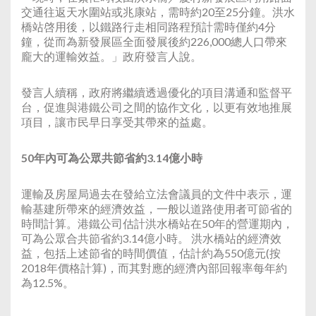
交通往返天水圍站或兆康站，需時約20至25分鐘。洪水
橋站啓用後，以鐵路行走相同路程預計需時僅約4分
鐘，從而為新發展區全面發展後約226,000總人口帶來
龐大的運輸效益。」政府發言人說。
發言人續稱，政府將繼續透過優化的項目溝通和監督平
台，促進與港鐵公司之間的協作文化，以更有效地推展
項目，讓市民早日享受其帶來的益處。
50年內可為公眾共節省約3.14億小時
運輸及房屋局過去在發給立法會議員的文件中表示，運
輸基建所帶來的經濟效益，一般以道路使用者可節省的
時間計算。港鐵公司估計洪水橋站在50年的營運期內，
可為公眾合共節省約3.14億小時。 洪水橋站的經濟效
益，包括上述節省的時間價值，估計約為550億元(按
2018年價格計算)，而其對應的經濟內部回報率每年約
為12.5%。