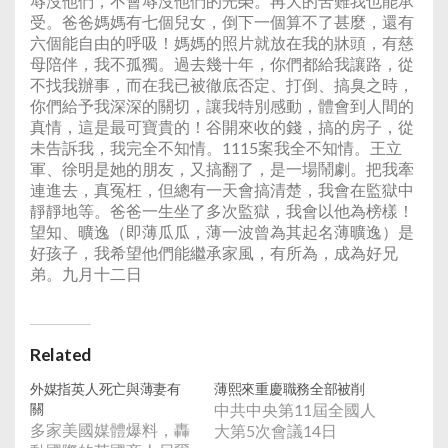
辱沒他們，不會辱沒他們的光榮。再大的苦難我也能承
受。爸爸媽媽有七個兒女，倒下一個算不了甚麼，還有
六個能自由的呼吸！媽媽的照片就放在我的牀頭，有慈
母陪伴，我不孤獨。過去幾十年，你們都給我讓路，從
不找我辦事，而在我已被徹底否定、打倒、搞臭之時，
你們給予我深深的關切，讓我特別感動，體會到人間的
真情，這是最可寶貴的！谷開來收的錢，搞的房子，從
未告訴我，我完全不知情。1115案我全不知情。王立
軍、徐明是她的朋友，又搞翻了，是一場鬧劇。把我牽
連進去，真冤枉，但總有一天會搞清楚，我會在監獄中
靜靜地等。爸爸一生坐了多次監獄，我會以他為榜樣！
望知、曠逸（即薄瓜瓜，薄一波曾為其起名薄曠逸）是
好孩子，我希望他們能繼承家風，有所為，成為好兄
弟。九月十二日
Related
外媒指英人死亡與薄妻有
薄熙來重慶職務全部被削
關
中共中央第11屆全國人
多家美國媒體爆料，轟
大第5次會議14日