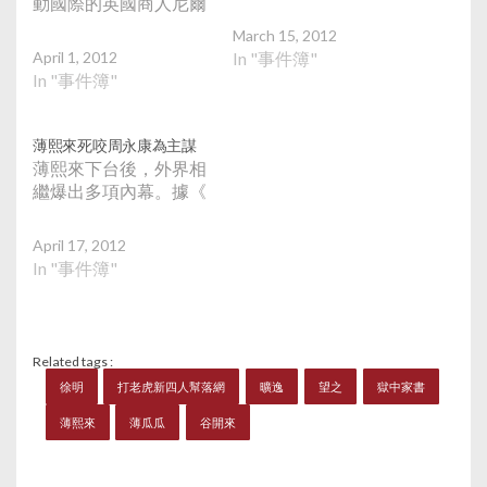
動國際的英國商人尼爾
March 15, 2012
April 1, 2012
In "事件簿"
In "事件簿"
薄熙來死咬周永康為主謀
薄熙來下台後，外界相
繼爆出多項內幕。據《
April 17, 2012
In "事件簿"
Related tags :
徐明
打老虎新四人幫落網
曠逸
望之
獄中家書
薄熙來
薄瓜瓜
谷開來