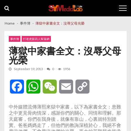
Skip
Skip
to
to
navigation
content
Home
事件簿
薄獄中家書全文：沒辱父母光榮
事件簿
打老虎新四人幫落網
薄獄中家書全文：沒辱父母
光榮
September 19, 2013
0
1956
Facebook
WhatsApp
WeChat
Email
Copy
Link
中外媒體流傳薄熙來獄中家書，以下為家書全文：患難
之中更見骨肉情深，感謝你們的關心、同情和理解。那
天庭審，你們在我身後，就像有靠山，心裏就特別踏
實。爸爸媽媽走了，但他們的教誨深植於心，我絕不會