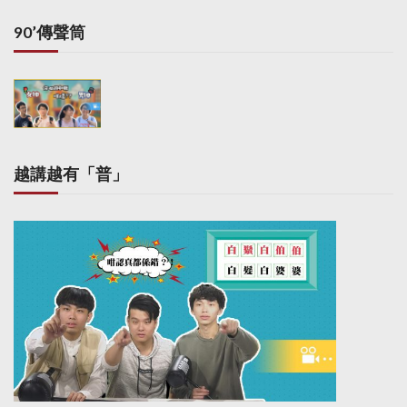
90’傳聲筒
越講越有「普」