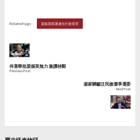
主席葉劉淑儀、前財政
司司梁錦松、退休法官
胡國興，及世衛總幹事
Related tags :
梁振英部署連任行政長官
陳馮富珍。
何喜華批梁振英無力 激讚林鄭
Previous Post
湯家驊籲泛民搶灘爭選委
Next Post