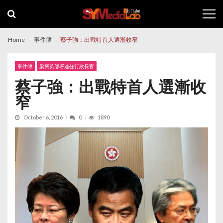
Skip
Skip
to
to
navigation
content
Home
事件簿
蔡子強：出戰特首人選漸收窄
事件簿
梁振英部署連任行政長官
蔡子強：出戰特首人選漸收
窄
October 6, 2016
0
1890