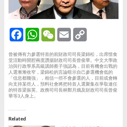
Facebook
WhatsApp
WeChat
Email
Copy
Link
曾被傳有力參選特首的前財政司司長梁錦松，出席惜食
堂活動時開腔兩度讚揚財政司司長曾俊華。中文大學政
治與行政學系高級講師蔡子強認為，目前有機會出戰的
人選漸漸收窄，梁錦松的言論暗示自己參選機會低的
「信息都幾強」，相信一些不會參選的人，目前或會轉
向支持某些人，預料社會將把特首人選聚集在爭取連任
的特首梁振英、政務司司長林鄭月娥及財政司司長曾俊
華等3人身上。
Related