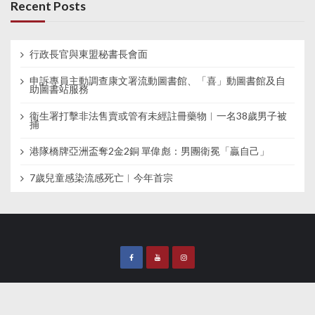
Recent Posts
行政長官與東盟秘書長會面
申訴專員主動調查康文署流動圖書館、「喜」動圖書館及自
助圖書站服務
衞生署打擊非法售賣或管有未經註冊藥物︱一名38歲男子被
捕
港隊橋牌亞洲盃奪2金2銅 單偉彪：男團衛冕「贏自己」
7歲兒童感染流感死亡︱今年首宗
Copyright 2021 SYMediaLab 新傳網