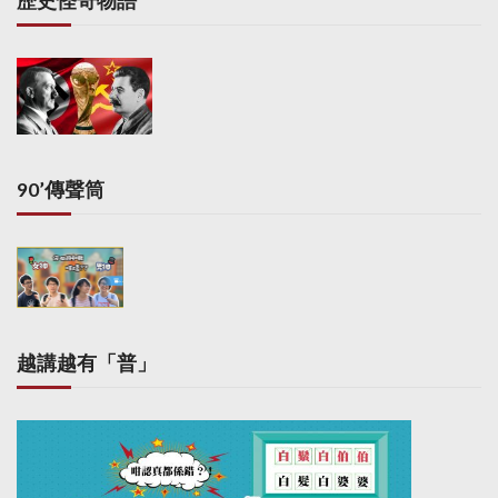
歷史怪奇物語
90’傳聲筒
越講越有「普」