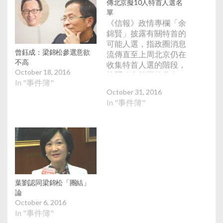
傳北京擬10人特首人選名
單
《信報》政情專欄「余
錦賢」披露有關特首的
可能人選，指政圈消息
曾鈺成：梁錦松參選意欲
流傳直至上周北京仍在
不高
收集特首人選的階段，
October 18, 2016
據聞放上枱面的共有10
In "事件簿"
個名字。Now新聞的政
October 31, 2016
情環節亦報道，指中央
In "事件簿"
各部門正整理熱門人選
的評核報告提交領導核
心考慮。 根據「余錦
賢」及Now新聞引述流
傳的名單，10名人選包
括被視為「大黑馬」的
金管局總裁陳德霖及港
大校委會主席李國章，
葉劉認同梁錦松「團結」
以及特首梁振英、財政
論
司司長曾俊華、政務司
October 6, 2016
司長林鄭月娥、立法會
In "事件簿"
前主席曾鈺成、新民黨