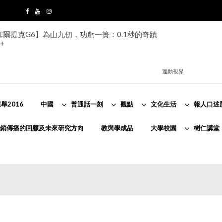
s塞爾提克G6】為山九仞，功虧一簣：0.1秒的奇蹟
+
運動視界
舉2016
中國
普通話一刻
觀點
文化生活
報人口述
銷傳播的回顧及未來研究方向
教與學成品
大學校園
樹仁講堂