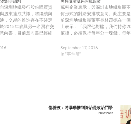
交易對手談判
萬科澄清沒與深鐵對賭
向深圳地鐵發行股份購買資
萬科企業表示，與深圳市地鐵集團不
與股東達成共識，將繼續與
何形式的對賭安排或意向。此主要是
通，交易的推進存在不確定
前深圳地鐵集團董事長林茂德在一個
於2015年底與另一名潛在交
上表示：「我跟他對賭，我們持你2
意向書，目前意向書已經終
值後，必須保持每年分一塊錢，每年
進行談判。萬科仍有意以現
得20億元（人民幣）。」不過，林
收購對方部分資產或股權，
論引起軒然大波，因為萬科披露的重
016
September 17, 2016
展開盡職調查，但最終交易
中未出現對賭條款，因此涉嫌訊息披
In "事件簿"
然存在不確定性。
規。其後深圳市地鐵集團給萬科的覆
示，關於對賭，乃是深圳市地鐵集團
投資公司投後管理、投資期望和投後
設想。
邵善波：將暴動推到管治是政治鬥爭
Next Post