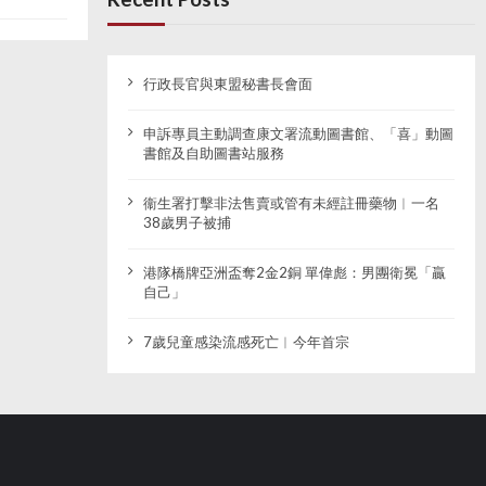
行政長官與東盟秘書長會面
申訴專員主動調查康文署流動圖書館、「喜」動圖
書館及自助圖書站服務
衞生署打擊非法售賣或管有未經註冊藥物︱一名
38歲男子被捕
港隊橋牌亞洲盃奪2金2銅 單偉彪：男團衛冕「贏
自己」
7歲兒童感染流感死亡︱今年首宗