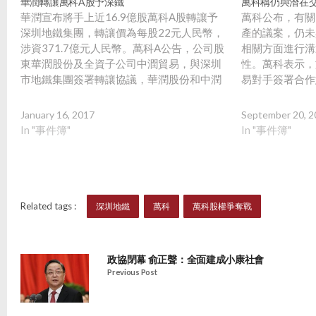
華潤轉讓萬科A股予深鐵
萬科稱仍與潛在
華潤宣布將手上近16.9億股萬科A股轉讓予
萬科公布，有關
深圳地鐵集團，轉讓價為每股22元人民幣，
產的議案，仍未
涉資371.7億元人民幣。萬科A公告，公司股
相關方面進行溝
東華潤股份及全資子公司中潤貿易，與深圳
性。萬科表示，
市地鐵集團簽署轉讓協議，華潤股份和中潤
易對手簽署合作
貿易擬以協議轉讓方式，將合計持有的萬科
止，但雙方仍然
公司約16.8億股A股股份，轉讓給深圳市地
金支付的方式，
January 16, 2017
September 20, 2
鐵集團。今次深鐵與華潤交易股份僅佔萬科
已聘請中介團隊
In "事件簿"
In "事件簿"
總股本15.31%，完成後華潤將不再持有萬
能否落實，則仍
科，交易尚須經國務院審批。交易後寶能系
仍持有萬科總股本25%，深鐵為第二大股
東，第三股東為持股14.07%的中國恒大。
Related tags :
深圳地鐵
萬科
萬科股權爭奪戰
政協閉幕 俞正聲：全面建成小康社會
Previous Post