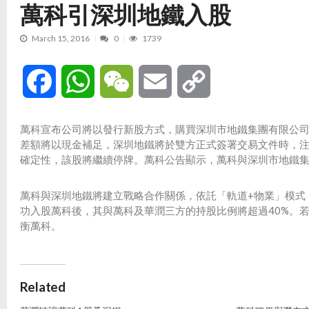
萬科引深圳地鐵入股
March 15, 2016
0
1739
Facebook
WhatsApp
WeChat
Email
Copy
Link
萬科宣布公司將以發行新股方式，購買深圳市地鐵集團有限公司下
差額將以現金補足，深圳地鐵將於雙方正式簽署交易文件時，
確定性，該股將繼續停牌。萬科公告顯示，萬科與深圳市地鐵集
萬科與深圳地鐵將建立戰略合作關係，依託「軌道+物業」模式
功入股萬科後，其與萬科及華潤三方的持股比例將超過40%。
衡萬科。
Related