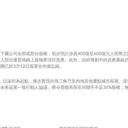
屬公司全部或部分股權，初步預計涉資400億至600億元人民幣之
注入部分優質地鐵上蓋物業項目資產。此外，由於籌劃中的資產重組
團已於3月12日簽署合作備忘錄。
，以深圳為起點，逐步實現向珠三角乃至內地其他重點城市拓展。深
若未來簽署一致行動人協議，將令寶能系與安邦聯手不足30%股權，