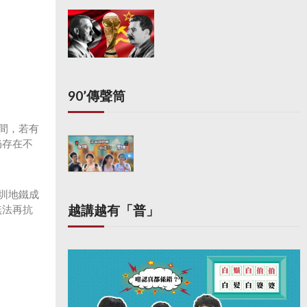
90’傳聲筒
間，若有
仍存在不
圳地鐵成
越講越有「普」
無法再抗