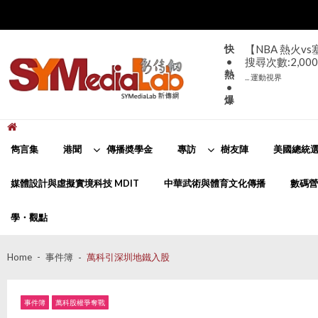
Skip
Skip
to
to
navigation
content
快
【NBA 熱火v
•
搜尋次數:2,000
熱
... 運動視界
•
爆
新傳網
SYMediaLab
雋言集
港聞
傳播奬學金
專訪
樹友陣
美國總統選
媒體設計與虛擬實境科技 MDIT
中華武術與體育文化傳播
數碼營
學・觀點
Home
事件簿
萬科引深圳地鐵入股
事件簿
萬科股權爭奪戰