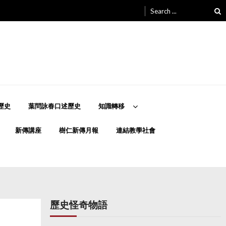
Search
for:
歷史
葉問詠春口述歷史
知識轉移
新傳講座
樹仁新傳月報
連結教學社會
歷史怪奇物語