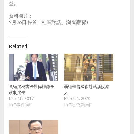
益。
資料圖片：
9月26日 特首「社區對話」(陳筠蓉攝)
Related
食衛局秘書長聶德權傳任
聶德權曾國衞赴武漢接港
政制局長
人
May 18, 2017
March 4, 2020
In "事件簿"
In "社會新聞"