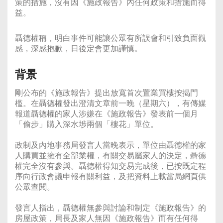
策的措施，沒有因《施政報告》內任何政策和措施而得
益。
聶德權稱，明白事件可能讓公眾有所誤會和引致負面觀
感，深感抱歉，日後定會更加謹慎。
背景
剛公布的《施政報告》提出放寬首次置業買樓按揭門
檻。在聶德權發出澄清文章前一晚（星期六），有傳媒
報道聶德權的家人涉嫌在《施政報告》發表前一個月
「偷步」購入深水埗兩個「樓花」單位。
政制及內地事務局發言人當晚表示，單位由聶德權的家
人購買並擁有全部業權，有關交易屬家人的決定，聶德
權完全沒有參與。聶德權得知交易完成後，已按既定程
序向行政會議申報有關利益，及把資料上載當局網頁供
公眾查閱。
發言人指出，聶德權無參與討論和制定《施政報告》的
房屋政策，局長及家人無因《施政報告》而有任何得