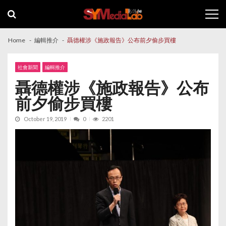
Skip
Skip
to
to
navigation
content
Home
編輯推介
聶德權涉《施政報告》公布前夕偷步買樓
社會新聞
編輯推介
聶德權涉《施政報告》公布
前夕偷步買樓
October 19, 2019
0
2201