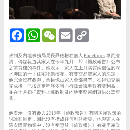
Facebook
WhatsApp
WeChat
Email
Copy
Link
政制及內地事務局局長聶德權在個人
Facebook
專頁澄
清，傳媒報道其家人在今年九月，即《施政報告》公布
之前買樓的事件。他表示，家人在上月購買兩個位於深
水埗區的一手住宅物業樓花，有關交易屬家人的決定，
他完全沒有參與，業權也由家人全部擁有。在得知交易
完成後，已按既定程序依時向行政會議申報有關利益，
並在十月初把資料上載政制及內地事務局網頁供公眾查
閱。
他表示，沒有參與2019年《施政報告》有關房屋政策的
討論和制定，因此沒有構成任何利益衝突。他與家人在
這次購置物業中，沒有受惠於《施政報告》有關房屋政