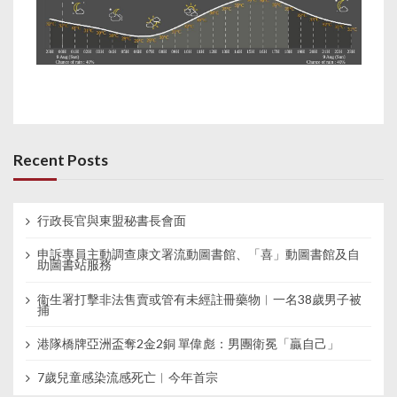
Recent Posts
行政長官與東盟秘書長會面
申訴專員主動調查康文署流動圖書館、「喜」動圖書館及自
助圖書站服務
衞生署打擊非法售賣或管有未經註冊藥物︱一名38歲男子被
捕
港隊橋牌亞洲盃奪2金2銅 單偉彪：男團衛冕「贏自己」
7歲兒童感染流感死亡︱今年首宗