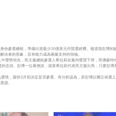
身份參選總統，準備出資最少10億美元作競選經費。報道指彭博的
題解決者的形象，且有能力成為兩黨支持的領袖。
統參選人中聲勢領先，民主黨總統參選人希拉莉在黨內聲望下滑，而佛蒙特
博產生參選的念頭。彭博一位幕僚說，就算希拉莉代表民主黨出馬，只要彭博
估選情，最快3月初決定是否參選。有分析認為，若彭博以獨立候選
的票源。