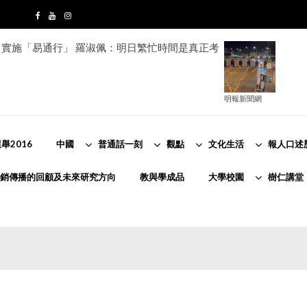
實施「易通行」 羅淑佩：明日繁忙時間是真正考
明報新聞網
舉2016
中國
普通話一刻
觀點
文化生活
報人口述
銷傳播的回顧及未來研究方向
教與學成品
大學校園
樹仁講堂