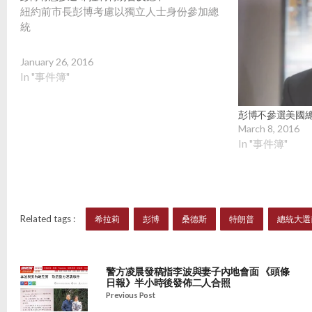
紐約前市長彭博考慮以獨立人士身份參加總
統
January 26, 2016
In "事件簿"
彭博不參選美國
March 8, 2016
In "事件簿"
Related tags :
希拉莉
彭博
桑德斯
特朗普
總統大選
警方凌晨發稿指李波與妻子內地會面 《頭條
日報》半小時後發佈二人合照
Previous Post