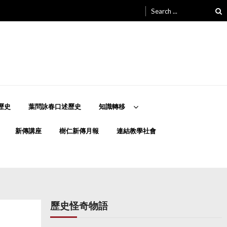
Search
for:
歷史
葉問詠春口述歷史
知識轉移
新傳講座
樹仁新傳月報
連結教學社會
歷史怪奇物語