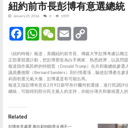
紐約前市長彭博有意選總統
January 25, 2016
0
1939
Facebook
WhatsApp
WeChat
Email
Copy
Link
《紐約時報》報道，美國紐約前市長、傳媒大亨彭博考慮以獨立
正部署競選計劃，把彭博塑造為白手興家、熟悉經濟，以及問
報道指作風民粹的特朗普（Donald Trump）在共和黨總
議員桑德斯（Bernard Sanders）則行情看漲，驅使彭
莉因初選元氣大傷，彭博還是有可能出馬。
報道又指彭博有意在2月9日新罕布什爾州初選後，進行民調評
總統，可能得到部分民主黨人的支持，亦能分薄共和黨候選人
Related
彭博有意參選 希拉莉特朗普反應不一