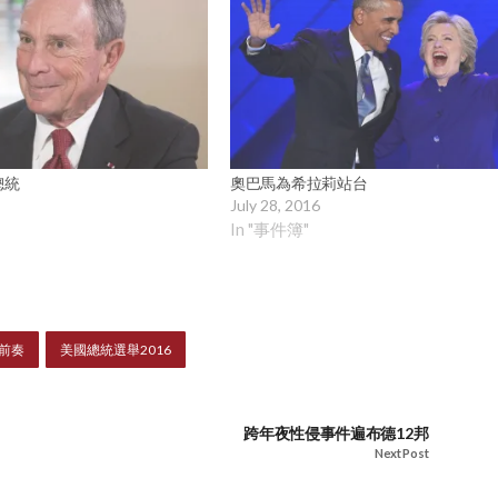
總統
奧巴馬為希拉莉站台
July 28, 2016
In "事件簿"
前奏
美國總統選舉2016
跨年夜性侵事件遍布德12邦
Next Post