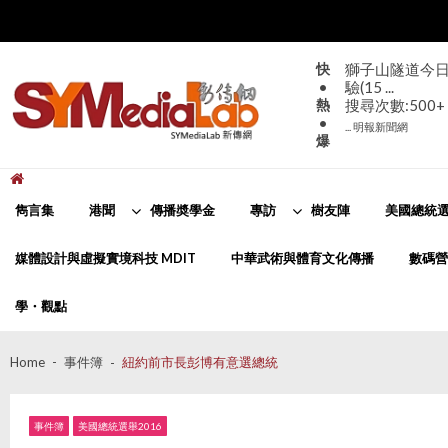
Skip
Skip
to
to
navigation
content
快
獅子山隧道今日
•
驗(15 ...
熱
搜尋次數:500+
•
... 明報新聞網
爆
新傳網
SYMediaLab
雋言集
港聞
傳播奬學金
專訪
樹友陣
美國總統選
媒體設計與虛擬實境科技 MDIT
中華武術與體育文化傳播
數碼營
學・觀點
Home
事件簿
紐約前市長彭博有意選總統
事件簿
美國總統選舉2016