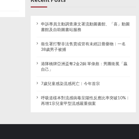
申訴專員主動調查康文署流動圖書館、「喜」動圖
書館及自助圖書站服務
衞生署打擊非法售賣或管有未經註冊藥物︱一名
38歲男子被捕
港隊橋牌亞洲盃奪2金2銅 單偉彪：男團衛冕「贏
自己」
7歲兒童感染流感死亡︱今年首宗
呼吸道樣本對流感病毒呈陽性反應比率突破10%︱
再增1宗兒童甲型流感嚴重個案