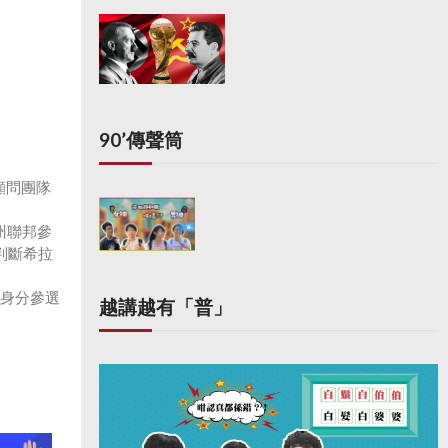
90’傳聲筒
顧問團隊
州聯邦參
判斷希拉
人身分參選
越講越有「普」